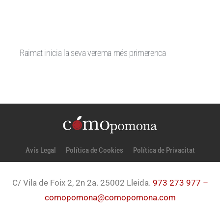
Raimat inicia la seva verema més primerenca
Avís Legal
Política de Cookies
Política de Privacitat
C/ Vila de Foix 2, 2n 2a. 25002 Lleida.
973 273 977 –
comopomona@comopomona.com