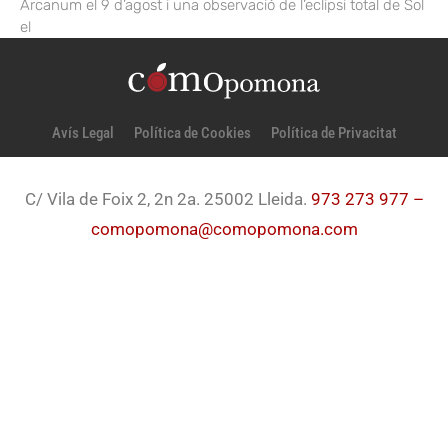
Arcanum el 9 d’agost i una observació de l’eclipsi total de Sol
el
Avís Legal
Política de Cookies
Política de Privacitat
C/ Vila de Foix 2, 2n 2a. 25002 Lleida.
973 273 977 –
comopomona@comopomona.com