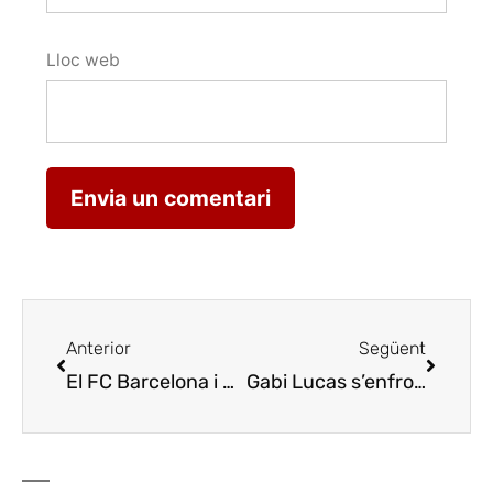
Lloc web
Anterior
Següent
El FC Barcelona i Raventós Codorníu signen un acord pel nou Espai Barça
Gabi Lucas s’enfronta al seu repte més gran a Belgrad, representant els sommeliers espanyols