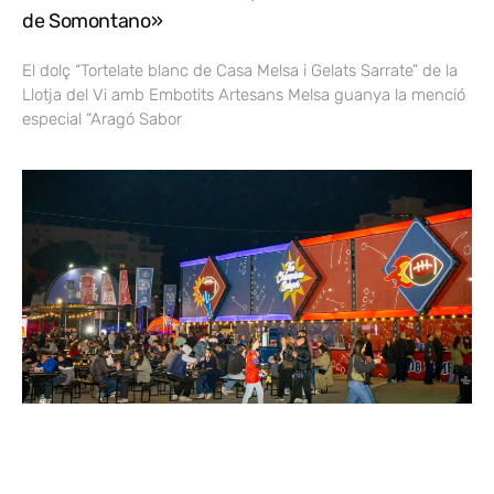
de Somontano»
El dolç “Tortelate blanc de Casa Melsa i Gelats Sarrate” de la
Llotja del Vi amb Embotits Artesans Melsa guanya la menció
especial “Aragó Sabor