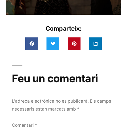
Comparteix:
Feu un comentari
L'adreça electrònica no es publicarà.
Els camps
necessaris estan marcats amb
*
Comentari
*