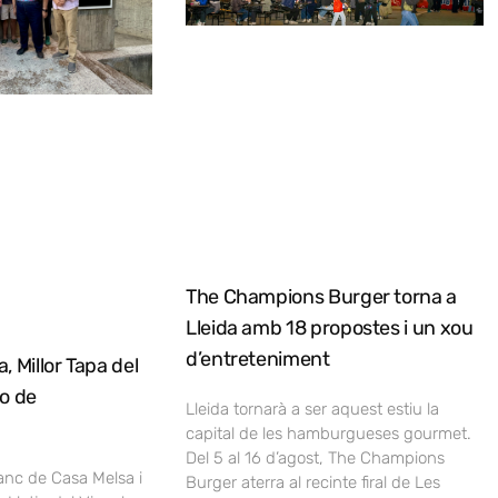
The Champions Burger torna a
Lleida amb 18 propostes i un xou
d’entreteniment
, Millor Tapa del
no de
Lleida tornarà a ser aquest estiu la
capital de les hamburgueses gourmet.
Del 5 al 16 d’agost, The Champions
lanc de Casa Melsa i
Burger aterra al recinte firal de Les