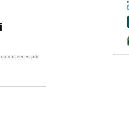
i
s camps necessaris