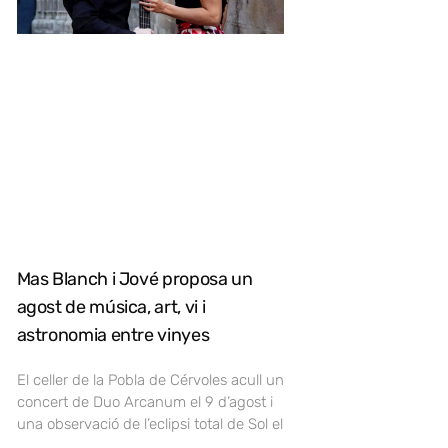
Mas Blanch i Jové proposa un
agost de música, art, vi i
astronomia entre vinyes
El celler de la Pobla de Cérvoles acull un
concert de Duo Arcanum el 9 d’agost i
una observació de l’eclipsi total de Sol el