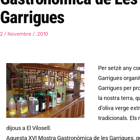
Garrigues
2 / Novembre /, 2010
Per setzè any co
Garrigues organi
Garrigues per pr
la nostra terra, q
d’oliva verge extr
tradicionals. El
dijous a El Vilosell.
Aquesta XVI Mostra Gastronòmica de les Garrigues, q