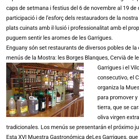
caps de setmana i festius del 6 de novembre al 19 de d
participació i de l’esforç dels restauradors de la nos
plats cuinats amb il·lusió i professionalitat amb el pro
puguem sentir les aromes de les Garrigues.
Enguany són set restaurants de diversos pobles de la
menús de la Mostra: les Borges Blanques, Cervià de le
Garrigues i el Vilo
consecutivo, el 
organiza la Mue
para promover y 
tierra, que se ca
oliva virgen extra
tradicionales. Los menús se presentarán el próximo jue
Esta XVI Muestra Gastronómica deLes Garrigues, que e