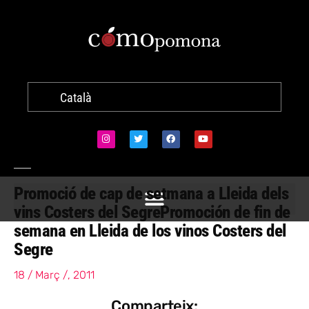
Català
Promoció de cap de setmana a Lleida dels
vins Costers del Segre
Promoción de fin de
semana en Lleida de los vinos Costers del
Segre
18 / Març /, 2011
Comparteix: