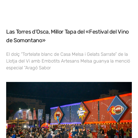
Las Torres d’Osca, Millor Tapa del «Festival del Vino
de Somontano»
El dolç “Tortelate blanc de Casa Melsa i Gelats Sarrate” de la
Llotja del Vi amb Embotits Artesans Melsa guanya la menció
especial “Aragó Sabor