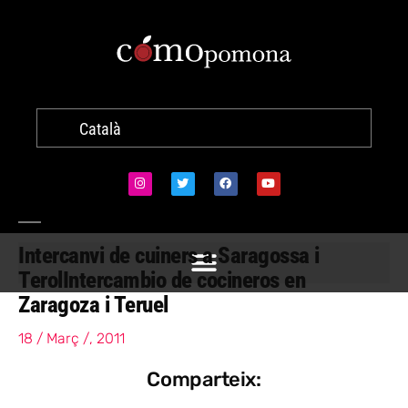
Català
Intercanvi de cuiners a Saragossa i
Terol
Intercambio de cocineros en
Zaragoza i Teruel
18 / Març /, 2011
Comparteix: