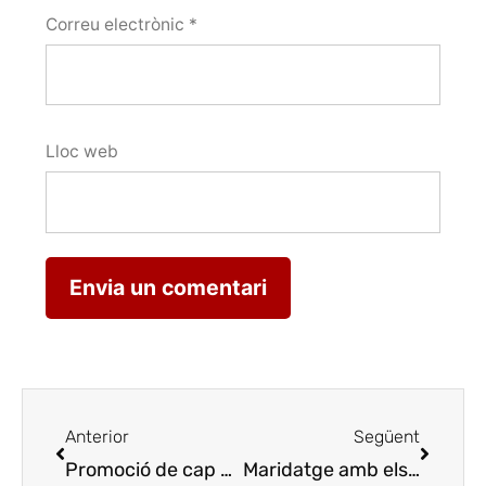
Correu electrònic
*
Lloc web
Anterior
Següent
Promoció de cap de setmana a Lleida dels vins Costers del Segre
Maridatge amb els caves Gran Reserva Brut Nature de Recaredo