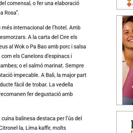
 del comensal, o fer una elaboració
la Rosa”.
c més internacional de l’hotel. Amb
smorzars. A la carta del Cire els
deus al Wok o Pa Bao amb porc i salsa
, com els Canelons d’espinacs i
i Gambes; o el salmó marinat. Sempre
tació impecable. A Bali, la major part
ducte fàcil de trobar. La vedella
re recomanen fer degustació amb
a cuina balinesa destaca per l’ús del
Citronel·la, Lima kaffir, molts