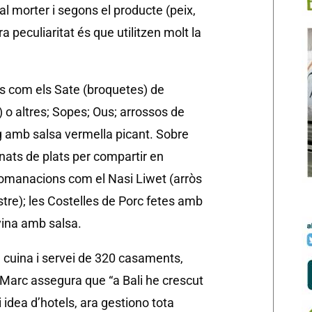
al morter i segons el producte (peix,
ra peculiaritat és que utilitzen molt la
s com els Sate (broquetes) de
) o altres; Sopes; Ous; arrossos de
ng amb salsa vermella picant. Sobre
nats de plats per compartir en
recomanacions com el Nasi Liwet (arròs
astre); les Costelles de Porc fetes amb
nyina amb salsa.
a cuina i servei de 320 casaments,
 Marc assegura que “a Bali he crescut
 idea d’hotels, ara gestiono tota