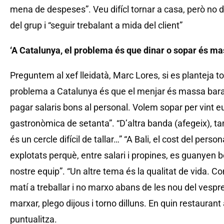
mena de despeses”. Veu difícl tornar a casa, però no d
del grup i “seguir trebalant a mida del client”
‘A Catalunya, el problema és que dinar o sopar és ma
Preguntem al xef lleidatà, Marc Lores, si es planteja tor
problema a Catalunya és que el menjar és massa bara
pagar salaris bons al personal. Volem sopar per vint eur
gastronòmica de setanta”. “D’altra banda (afegeix), ta
és un cercle difícil de tallar…” “A Bali, el cost del pe
explotats perquè, entre salari i propines, es guanyen bé
nostre equip”. “Un altre tema és la qualitat de vida. Co
matí a treballar i no marxo abans de les nou del vespre
marxar, plego dijous i torno dilluns. En quin restaurant
puntualitza.