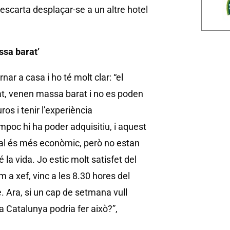
escarta desplaçar-se a un altre hotel
ssa barat’
nar a casa i ho té molt clar: “el
t, venen massa barat i no es poden
os i tenir l’experiència
mpoc hi ha poder adquisitiu, i aquest
rsonal és més econòmic, però no estan
 la vida. Jo estic molt satisfet del
m a xef, vinc a les 8.30 hores del
. Ara, si un cap de setmana vull
 a Catalunya podria fer això?”,