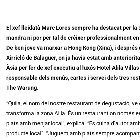
El xef lleidatà Marc Lores sempre ha destacat per la 
mandra ni por per tal de créixer professionalment en 
De ben jove va marxar a Hong Kong (Xina), i després 
Xirricló de Balaguer, on ja havia estat amb anteriorita
Àsia per fer de xef executiu al luxós Hotel Alila Villa
responsable dels menús, cartes i servei dels tres rest
The Warung.
“Quila, el nom del nostre restaurant de degustació, ve de ‘
transforma la zona Alila. És un restaurant on només 
plats amb menjar local”, explica. “És cuina d’autor am
producte local”. “Juguem amb plats sempre acompany