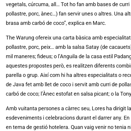
vegetals, cúrcuma, all… Tot ho fan amb bases de curri 
pollastre, porc, ànec…) fan servir unes o altres. Una alt
brasa amb carbó de coco”, explica en Marc.
The Warung ofereix una carta bàsica amb especialitat
pollastre, porc, peix… amb la salsa Satay (de cacauets
mil maneres; fideus; o l’Anguila de la casa estil Pada
aquestes propostes però, es realitzen diferents combi
parella o grup. Així com hi ha altres especialitats o 
de Java fet amb llet de coco i servit amb curri de poll
carbó de coco; l’Ànec estofat en salsa picant; o la To
Amb vuitanta persones a càrrec seu, Lores ha dirigit l
esdeveniments i celebracions durant el darrer any. En
en tema de gestió hotelera. Quan vaig venir no tenia ni