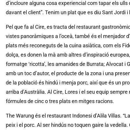
d’incloure alguna cosa experiencial com tapar els ulls
davant el client”. Tenim un plat que es diu Sant Jordi i 
Pel que fa al Cire, es tracta del restaurant gastronòmi
vistes panoràmiques a l’oceà, també és el menjador d’e
plats més reconeguts de la cuina asiàtica, com els Fi
dolça, es donen la mà amb altres d’inspiració europea
formatge ‘ricotta’, les amanides de Burrata; Alvocat 
amb un toc d’autor, el producte de la zona i una presen
de la població és hindú i menja porc, així que és un pro
arriba d’Austràlia. Al Cire, Lores i el seu equip semp
fórmules de cinc o tres plats en mitges racions.
The Warung és el restaurant Indonesi d’Alila Villas. “L
peix i el porc. Al ser hindús no toquen gaire la vedella. 