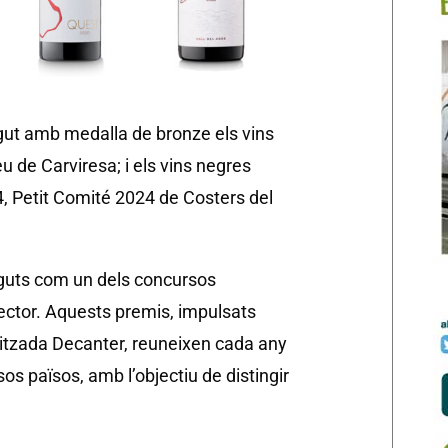
gut amb medalla de bronze els vins
u de Carviresa; i els vins negres
4, Petit Comité 2024 de Costers del
uts com un dels concursos
sector. Aquests premis, impulsats
alitzada Decanter, reuneixen cada any
s països, amb l’objectiu de distingir