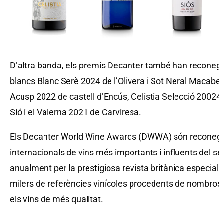
D’altra banda, els premis Decanter també han recone
blancs Blanc Serè 2024 de l’Olivera i Sot Neral Macabe
Acusp 2022 de castell d’Encús, Celistia Selecció 2002
Sió i el Valerna 2021 de Carviresa.
Els Decanter World Wine Awards (DWWA) són reconeg
internacionals de vins més importants i influents del 
anualment per la prestigiosa revista britànica especi
milers de referències vinícoles procedents de nombroso
els vins de més qualitat.