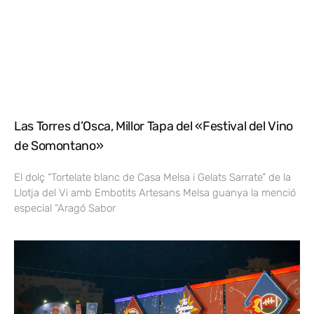
Las Torres d’Osca, Millor Tapa del «Festival del Vino
de Somontano»
El dolç “Tortelate blanc de Casa Melsa i Gelats Sarrate” de la
Llotja del Vi amb Embotits Artesans Melsa guanya la menció
especial “Aragó Sabor