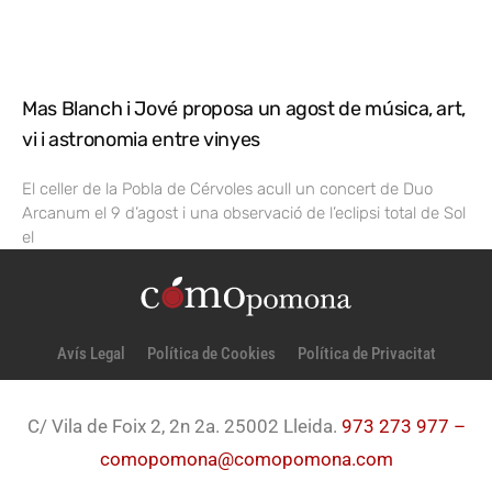
Mas Blanch i Jové proposa un agost de música, art,
vi i astronomia entre vinyes
El celler de la Pobla de Cérvoles acull un concert de Duo
Arcanum el 9 d’agost i una observació de l’eclipsi total de Sol
el
Avís Legal
Política de Cookies
Política de Privacitat
C/ Vila de Foix 2, 2n 2a. 25002 Lleida.
973 273 977 –
comopomona@comopomona.com