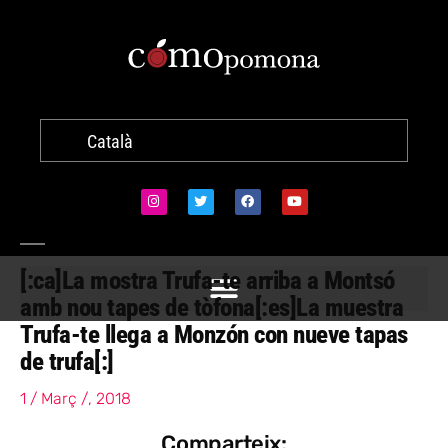
Català
[:ca]La mostra Trufa-te arriba a Montsó
amb nou tapes de tòfona[:es]La muestra
Trufa-te llega a Monzón con nueve tapas
de trufa[:]
1 / Març /, 2018
Comparteix: