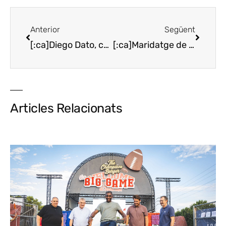
Anterior
Següent
[:ca]Diego Dato, cap de cuina del nou Melvin de Berasategui a Tenerife[:es]Diego Dato, jefe de cocina del nuevo Melvin de Berasategui en Tenerife[:]
[:ca]Maridatge de David Molina i Roger Villaró al Cràpula[:es]Maridaje de David Molina y Roger Villaró en el Crápula[:]
Articles Relacionats