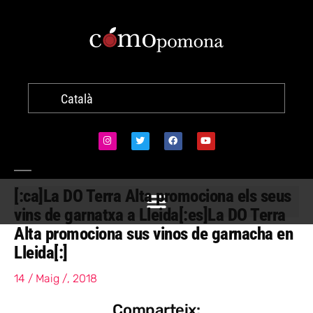
Català
[:ca]La DO Terra Alta promociona els seus
vins de garnatxa a Lleida[:es]La DO Terra
Alta promociona sus vinos de garnacha en
Lleida[:]
14 / Maig /, 2018
Comparteix: