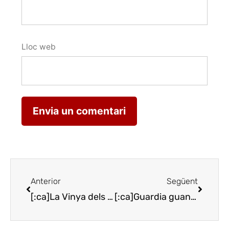
Lloc web
Anterior
Següent
[:ca]La Vinya dels Artistes aposta per Carlos Pazos, aquest 2018[:es]La Viña de los Artistas apuesta por Carlos Pazos, este 2018[:]
[:ca]Guardia guanya el Ciutat de Lleida de cocteleria[:es]Guardia gana el Ciudad de Lleida de coctelería[:]