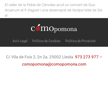
El celler de la Pobla de Cérvoles acull un concert de Duo
Arcanum el 9 d’agost i una observació de l’eclipsi total de Sol
el
Avís Legal
Política de Cookies
Política de Privacitat
C/ Vila de Foix 2, 2n 2a. 25002 Lleida.
973 273 977 –
comopomona@comopomona.com