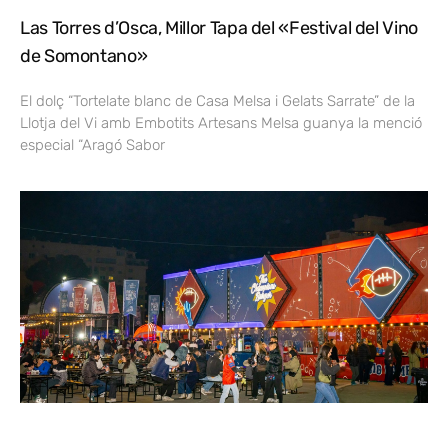
Las Torres d’Osca, Millor Tapa del «Festival del Vino
de Somontano»
El dolç “Tortelate blanc de Casa Melsa i Gelats Sarrate” de la
Llotja del Vi amb Embotits Artesans Melsa guanya la menció
especial “Aragó Sabor