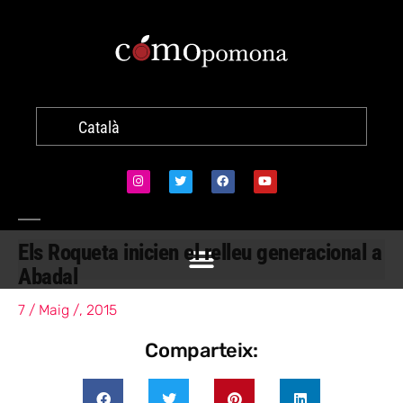
Català
Els Roqueta inicien el relleu generacional a
Abadal
7 / Maig /, 2015
Comparteix: