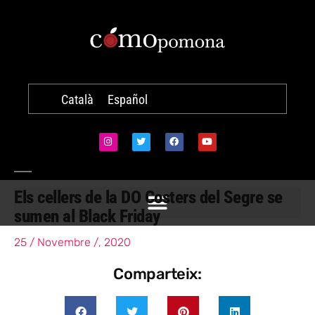
Català
Español
Els cellers de la DO Costers del Segre se
sumen al Black Friday
25 / Novembre /, 2020
Comparteix: