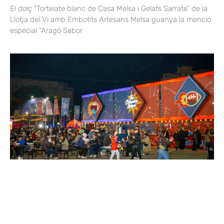
El dolç “Tortelate blanc de Casa Melsa i Gelats Sarrate” de la
Llotja del Vi amb Embotits Artesans Melsa guanya la menció
especial “Aragó Sabor