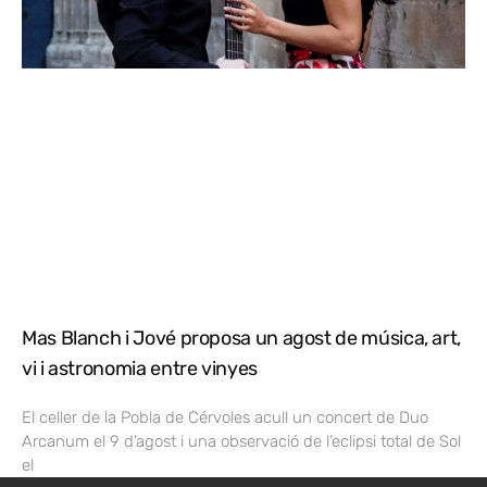
Mas Blanch i Jové proposa un agost de música, art,
vi i astronomia entre vinyes
El celler de la Pobla de Cérvoles acull un concert de Duo
Arcanum el 9 d’agost i una observació de l’eclipsi total de Sol
el