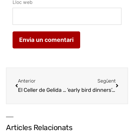
Lloc web
Anterior
Següent
El Celler de Gelida fa 125 anys plantant cara a la pandèmia
‘early bird dinners’, el suport de Como Pomona a l’hostaleria lleidatana
Articles Relacionats