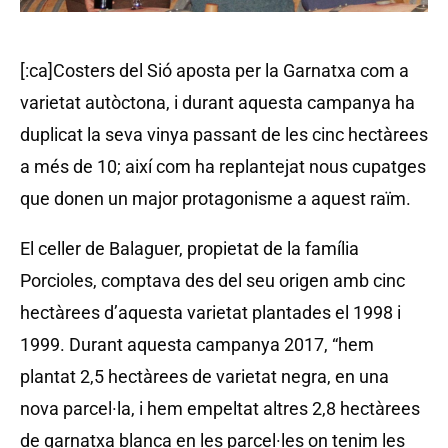
[:ca]Costers del Sió aposta per la Garnatxa com a
varietat autòctona, i durant aquesta campanya ha
duplicat la seva vinya passant de les cinc hectàrees
a més de 10; així com ha replantejat nous cupatges
que donen un major protagonisme a aquest raïm.
El celler de Balaguer, propietat de la família
Porcioles, comptava des del seu origen amb cinc
hectàrees d’aquesta varietat plantades el 1998 i
1999. Durant aquesta campanya 2017, “hem
plantat 2,5 hectàrees de varietat negra, en una
nova parcel·la, i hem empeltat altres 2,8 hectàrees
de garnatxa blanca en les parcel·les on tenim les