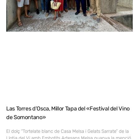
Las Torres d’Osca, Millor Tapa del «Festival del Vino
de Somontano»
El dolç “Tortelate blanc de Casa Melsa i Gelats Sarrate” de la
Llotja del Vi amb Embotits Artesans Melsa guanya la menció