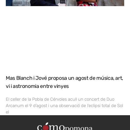
Mas Blanch i Jové proposa un agost de música, art,
vi i astronomia entre vinyes
El celler de la Pobla de Cérvoles acull un concert de Duo
Arcanum el 9 d’agost i una observació de l’eclipsi total de Sol
el