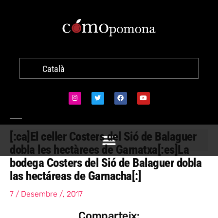
Català
[:ca]El celler Costers del Sió de Balaguer
dobla les hectàrees de Garnatxa[:es]La
bodega Costers del Sió de Balaguer dobla
las hectáreas de Garnacha[:]
7 / Desembre /, 2017
Comparteix: