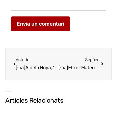
Anterior
Següent
[:ca]Albet i Noya, ‘efecte papallona’ dels vins ecològics al Penedès[:es]Albet i Noya, ‘efecto mariposa’ de los vinos ecológicos en el Penedès[:]
[:ca]El xef Mateu Blanch promociona la cuina de Lleida al Parador del Roser[:es]El chef Mateu Blanch promociona la cocina de Lleida en el Parador del Roser[:]
Articles Relacionats