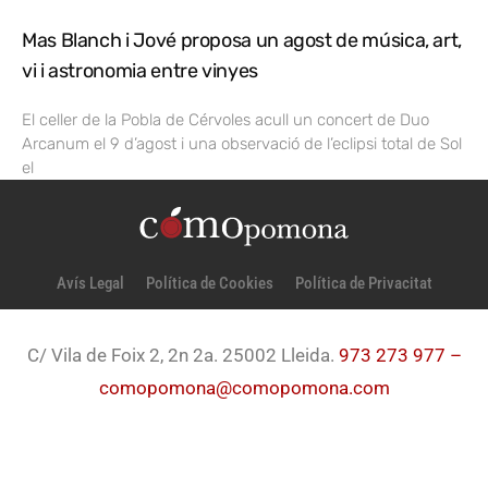
Mas Blanch i Jové proposa un agost de música, art,
vi i astronomia entre vinyes
El celler de la Pobla de Cérvoles acull un concert de Duo
Arcanum el 9 d’agost i una observació de l’eclipsi total de Sol
el
Avís Legal
Política de Cookies
Política de Privacitat
C/ Vila de Foix 2, 2n 2a. 25002 Lleida.
973 273 977 –
comopomona@comopomona.com