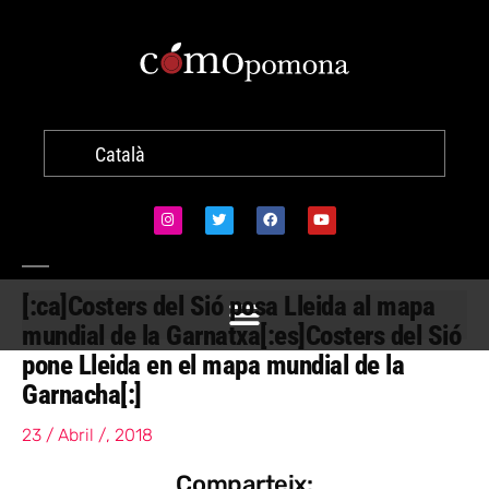
Català
[:ca]Costers del Sió posa Lleida al mapa
mundial de la Garnatxa[:es]Costers del Sió
pone Lleida en el mapa mundial de la
Garnacha[:]
23 / Abril /, 2018
Comparteix: