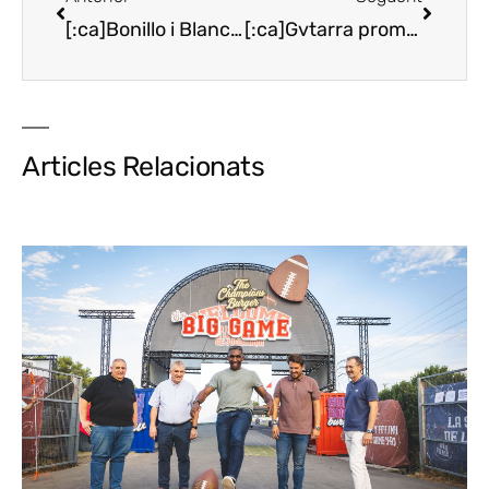
[:ca]Bonillo i Blanch, xefs del dinar de la Truita de Riu d’Alfarràs[:es]Bonillo y Blanch, chefs del almuerzo de la Trucha de Río de Alfarràs[:]
[:ca]Gvtarra promociona la Festa de la Verdura de Tudela[:es]Gvtarra promociona la Fiesta de la Verdura de Tudela[:]
Articles Relacionats