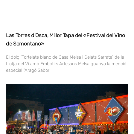
Las Torres d’Osca, Millor Tapa del «Festival del Vino
de Somontano»
El dolç “Tortelate blanc de Casa Melsa i Gelats Sarrate” de la
Llotja del Vi amb Embotits Artesans Melsa guanya la menció
especial “Aragó Sabor