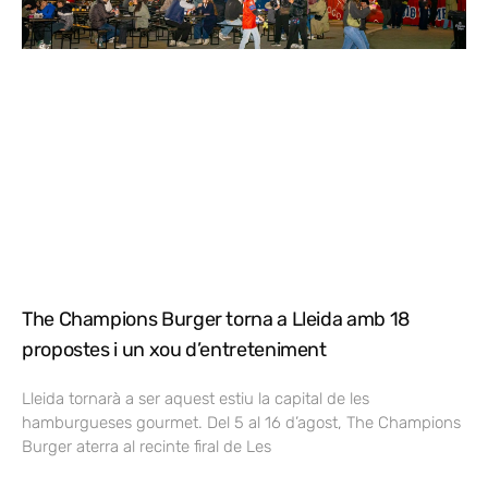
The Champions Burger torna a Lleida amb 18
propostes i un xou d’entreteniment
Lleida tornarà a ser aquest estiu la capital de les
hamburgueses gourmet. Del 5 al 16 d’agost, The Champions
Burger aterra al recinte firal de Les