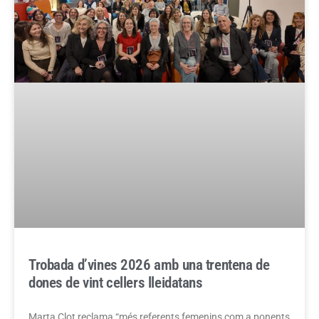
Trobada d’vines 2026 amb una trentena de
dones de vint cellers lleidatans
Marta Clot reclama “més referents femenins com a ponents