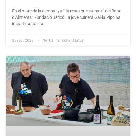
En el marc de la campanya “-la resta que suma +” del Banc
d’Aliments i Fundació Jericó La jove cuinera Gal·la Pipo ha
impartit aquesta
25/03/2026
No hi ha comentaris