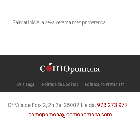
Raimat inicia la seva verema més primerenca
Avís Legal
Política de Cookies
Política de Privacitat
C/ Vila de Foix 2, 2n 2a. 25002 Lleida.
973 273 977 –
comopomona@comopomona.com