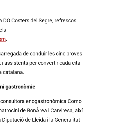
a DO Costers del Segre, refrescos
els
com
.
carregada de conduir les cinc proves
 i assistents per convertir cada cita
a catalana.
oni gastronòmic
la consultora enogastronòmica Como
patrocini de BonÀrea i Carviresa, així
 Diputació de Lleida i la Generalitat