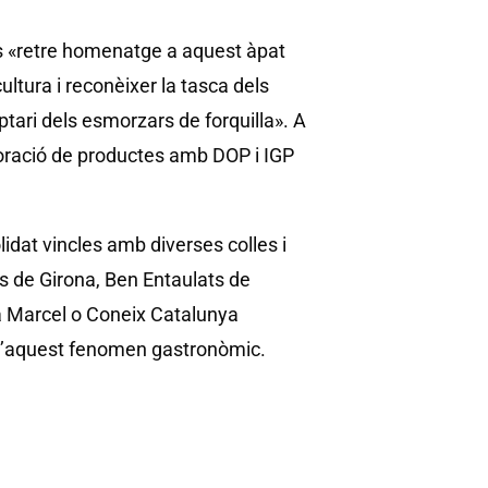
a és «retre homenatge a aquest àpat
ltura i reconèixer la tasca dels
tari dels esmorzars de forquilla». A
poració de productes amb DOP i IGP
olidat vincles amb diverses colles i
es de Girona, Ben Entaulats de
 Marcel o Coneix Catalunya
l d’aquest fenomen gastronòmic.