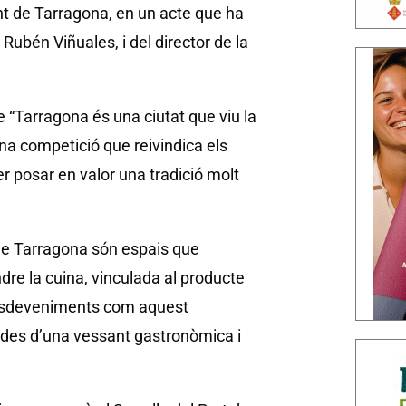
nt de Tarragona, en un acte que ha
Rubén Viñuales, i del director de la
 “Tarragona és una ciutat que viu la
d’una competició que reivindica els
r posar en valor una tradició molt
t de Tarragona són espais que
ndre la cuina, vinculada al producte
a. Esdeveniments com aquest
a des d’una vessant gastronòmica i