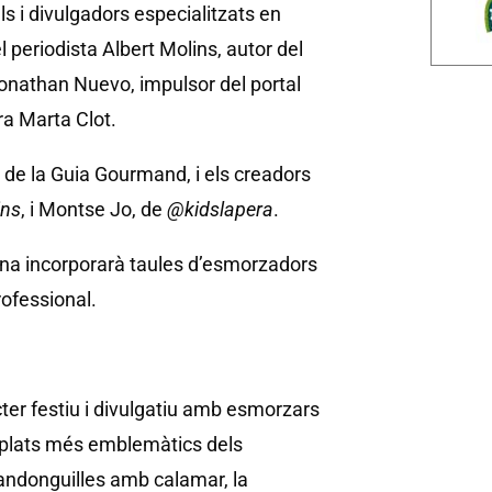
ls i divulgadors especialitzats en
 periodista Albert Molins, autor del
Jonathan Nuevo, impulsor del portal
ra Marta Clot.
 de la Guia Gourmand, i els creadors
ins
, i Montse Jo, de
@kidslapera
.
ana incorporarà taules d’esmorzadors
rofessional.
cter festiu i divulgatiu amb esmorzars
s plats més emblemàtics dels
mandonguilles amb calamar, la