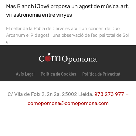
Mas Blanch i Jové proposa un agost de música, art,
vi i astronomia entre vinyes
El celler de la Pobla de Cérvoles acull un concert de Duo
Arcanum el 9 d’agost i una observació de l’eclipsi total de Sol
el
Avís Legal
Política de Cookies
Política de Privacitat
C/ Vila de Foix 2, 2n 2a. 25002 Lleida.
973 273 977 –
comopomona@comopomona.com