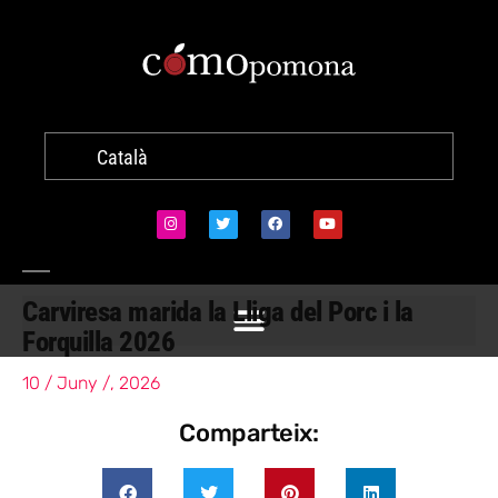
Català
Carviresa marida la Lliga del Porc i la
Forquilla 2026
10 / Juny /, 2026
Comparteix: