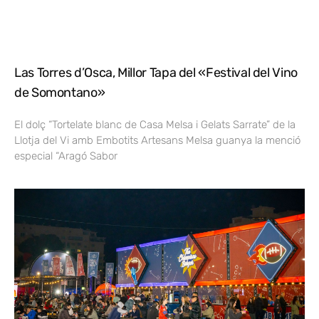
Las Torres d’Osca, Millor Tapa del «Festival del Vino
de Somontano»
El dolç “Tortelate blanc de Casa Melsa i Gelats Sarrate” de la
Llotja del Vi amb Embotits Artesans Melsa guanya la menció
especial “Aragó Sabor