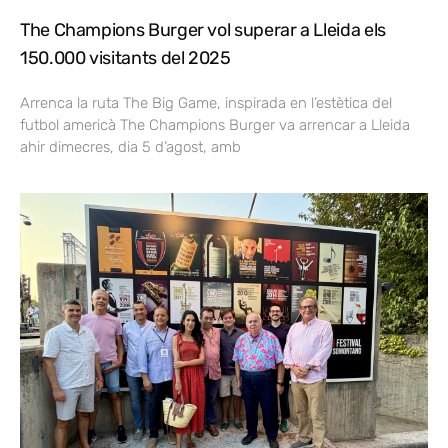
The Champions Burger vol superar a Lleida els
150.000 visitants del 2025
Arrenca la ruta The Big Game, inspirada en l’estètica del
futbol americà The Champions Burger va arrencar a Lleida
ahir dimecres, dia 5 d’agost, amb