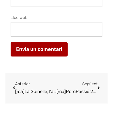
Lloc web
Anterior
Següent
[:ca]La Guinelle, l’art del bon vinagre artesanal amb vins de Banyuls[:es]La Guinelle, el arte del buen vinagre artesanal con vinos de Banyuls[:en]La Guinelle, the art of good handmade vinegar with Banyuls wines[:]
[:ca]PorcPassió 2017, obre inscripció[:es]PorcPassió 2017, abre inscripción[:en]PorcPassió 2017, opens registration[:]