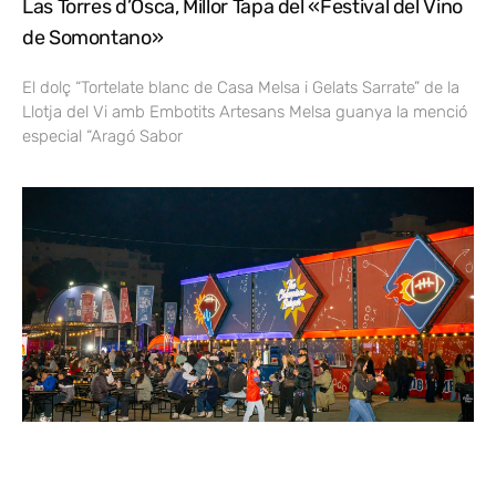
Las Torres d’Osca, Millor Tapa del «Festival del Vino
de Somontano»
El dolç “Tortelate blanc de Casa Melsa i Gelats Sarrate” de la
Llotja del Vi amb Embotits Artesans Melsa guanya la menció
especial “Aragó Sabor