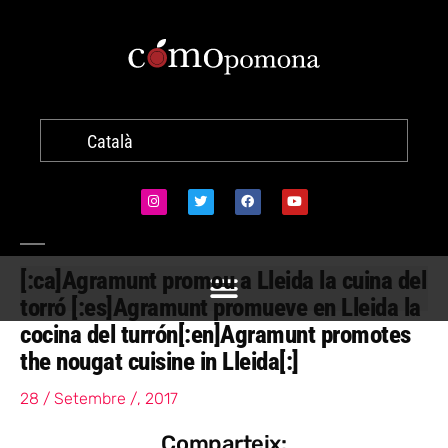
Català
[:ca]Agramunt promou a Lleida la cuina del
torró [:es]Agramunt promueve en Lleida la
cocina del turrón[:en]Agramunt promotes
the nougat cuisine in Lleida[:]
28 / Setembre /, 2017
Comparteix: