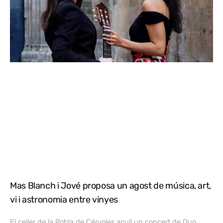
Mas Blanch i Jové proposa un agost de música, art,
vi i astronomia entre vinyes
El celler de la Pobla de Cérvoles acull un concert de Duo