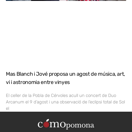
Mas Blanch i Jové proposa un agost de música, art,
vi i astronomia entre vinyes
El celler de la Pobla de Cérvoles acull un concert de Duo
Arcanum el 9 d’agost i una observació de l’eclipsi total de Sol
el