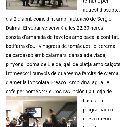
temàtic per
aquest dissabte,
dia 2 d’abril, coincidint amb l’actuació de Sergio
Dalma. El sopar se servirà a les 22.30 hores i
consta d’amanida de favetes amb bacallà confitat,
botifarra d’ou i vinagreta de tomàquet i oli; crema
de carbassó amb calamars, cansalada viada,
pinyons i poma de Lleida; gall de platja amb calçots
i romesco; i bunyols de quaresma farcits de crema
d’ametlla i xocolata Brescó. Amb vins, agua i el
cafè per només 27 euros IVA inclòs.
La Llotja de
Lleida ha
programado un
nuevo menú