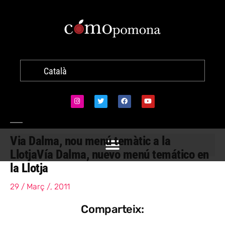
Català
Via Dalma, nou menú temàtic a la
Llotja
Vía Dalma, nuevo menú temático en
la Llotja
29 / Març /, 2011
Comparteix: