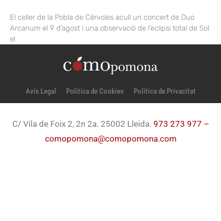
El celler de la Pobla de Cérvoles acull un concert de Duo
Arcanum el 9 d’agost i una observació de l’eclipsi total de Sol
el
Avís Legal
Política de Cookies
Política de Privacitat
C/ Vila de Foix 2, 2n 2a. 25002 Lleida.
973 273 977 –
comopomona@comopomona.com