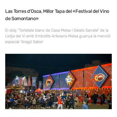
Las Torres d’Osca, Millor Tapa del «Festival del Vino
de Somontano»
El dolç “Tortelate blanc de Casa Melsa i Gelats Sarrate” de la
Llotja del Vi amb Embotits Artesans Melsa guanya la menció
especial “Aragó Sabor