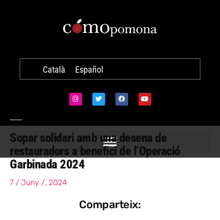
Català
Español
Sopar solidari amb una desena de
restauradors a benefici de l’Operació
Garbinada 2024
7 / Juny /, 2024
Comparteix: