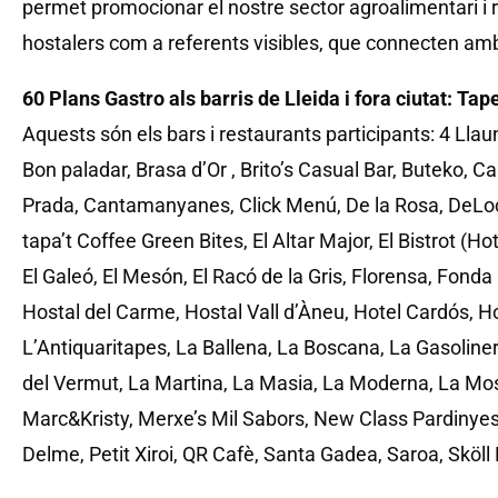
permet promocionar el nostre sector agroalimentari i 
hostalers com a referents visibles, que connecten amb el
60 Plans Gastro als barris de Lleida i fora ciutat: Tap
Aquests són els bars i restaurants participants: 4 Llau
Bon paladar, Brasa d’Or , Brito’s Casual Bar, Buteko, Cal
Prada, Cantamanyanes, Click Menú, De la Rosa, DeLoc
tapa’t Coffee Green Bites, El Altar Major, El Bistrot (Hot
El Galeó, El Mesón, El Racó de la Gris, Florensa, Fonda
Hostal del Carme, Hostal Vall d’Àneu, Hotel Cardós, Hot
L’Antiquaritapes, La Ballena, La Boscana, La Gasolin
del Vermut, La Martina, La Masia, La Moderna, La Mos
Marc&Kristy, Merxe’s Mil Sabors, New Class Pardinyes
Delme, Petit Xiroi, QR Cafè, Santa Gadea, Saroa, Sköll