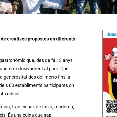
 de creatives propostes en diferents
gastronòmic que, des de fa 13 anys,
diquem exclusivament al porc. Què
a generositat des del morro fins la
a dels 60 establiments participants on
ta edició.
 cuina, tradicional, de fusió, moderna,
icis. És una cuina que sap