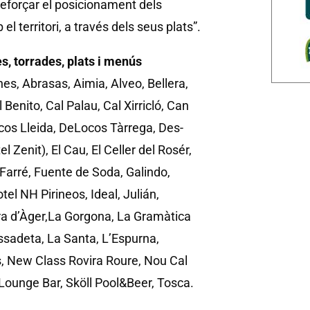
reforçar el posicionament dels
 territori, a través dels seus plats”.
es, torrades, plats i menús
nes, Abrasas, Aimia, Alveo, Bellera,
 Benito, Cal Palau, Cal Xirricló, Can
os Lleida, DeLocos Tàrrega, Des-
el Zenit), El Cau, El Celler del Rosér,
 Farré, Fuente de Soda, Galindo,
el NH Pirineos, Ideal, Julián,
era d’Àger,La Gorgona, La Gramàtica
sadeta, La Santa, L’Espurna,
, New Class Rovira Roure, Nou Cal
 Lounge Bar, Sköll Pool&Beer, Tosca.