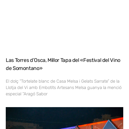
Las Torres d’Osca, Millor Tapa del «Festival del Vino
de Somontano»
El dolç “Tortelate blanc de Casa Melsa i Gelats Sarrate” de la
Llotja del Vi amb Embotits Artesans Melsa guanya la menció
especial “Aragó Sabor