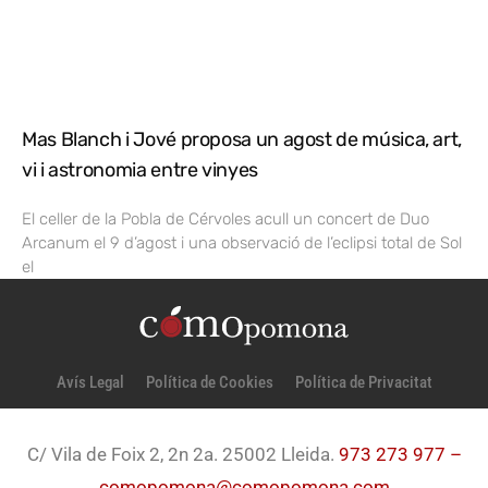
Mas Blanch i Jové proposa un agost de música, art,
vi i astronomia entre vinyes
El celler de la Pobla de Cérvoles acull un concert de Duo
Arcanum el 9 d’agost i una observació de l’eclipsi total de Sol
el
Avís Legal
Política de Cookies
Política de Privacitat
C/ Vila de Foix 2, 2n 2a. 25002 Lleida.
973 273 977 –
comopomona@comopomona.com