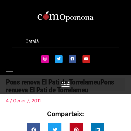
Català
Pons renova El Pati de Torrelameu
Pons
renueva El Pati de Torrelameu
4 / Gener /, 2011
Comparteix: