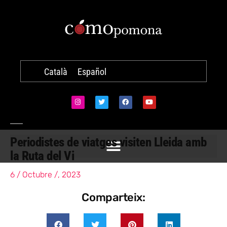
Català
Español
Periodistes de viatges visiten Lleida amb
la Ruta del Vi
6 / Octubre /, 2023
Comparteix: