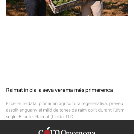
Raimat inicia la seva verema més primerenca
El celler lleidatà, pioner en agricultura regenerativa, preveu
assolir enguany el milió de tones de raïm collit durant l’últim
segle El celler Raimat (Lleida, D.O.