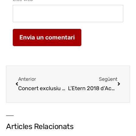
Anterior
Següent
Concert exclusiu d’Antoni Tolmos al Celler Mas Blanch i Jové
L’Etern 2018 d’Acústic , i El Corral Cremat 2012 d’Albet i Noya, millors vins catalans de 2023
Articles Relacionats