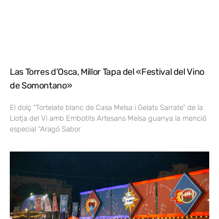
Las Torres d’Osca, Millor Tapa del «Festival del Vino
de Somontano»
El dolç “Tortelate blanc de Casa Melsa i Gelats Sarrate” de la
Llotja del Vi amb Embotits Artesans Melsa guanya la menció
especial “Aragó Sabor