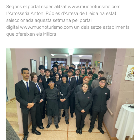
Segons el portal especialitzat www.muchoturismo.com
L’Arrosseria Antoni Rúbies d’Artesa de Lleida ha estat
seleccionada aquesta setmana pel portal
digital www.muchoturismo.com un dels setze establiments
que ofereixen els Millors