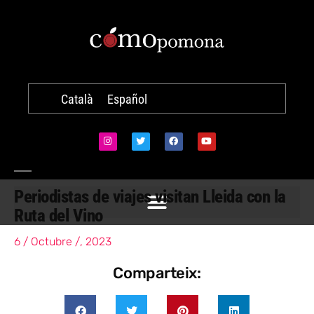
Català
Español
Periodistas de viajes visitan Lleida con la
Ruta del Vino
6 / Octubre /, 2023
Comparteix: