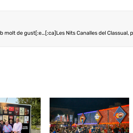
[:ca]Lluís Bonillo: Es pot fer cuina equilibrada i amb molt de gust[:es]Lluís Bonillo: Se puede hacer cocina equilibrada y muy gustosa[:en]Lluís Bonillo: One can prepare balanced and very tasteful cuisine[:]