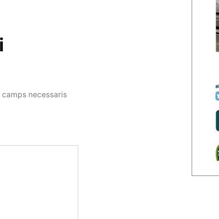
i
s camps necessaris