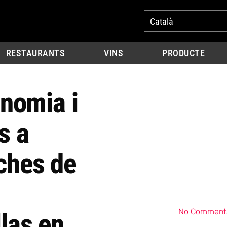
Català
RESTAURANTS
VINS
PRODUCTE
onomia i
s a
ches de
No Comment
las en