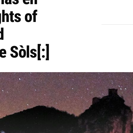
hts of
d
e Sòls[:]