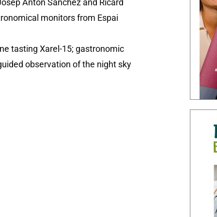
a Josep Anton Sanchez and Ricard
ronomical monitors from Espai
ine tasting Xarel-15; gastronomic
guided observation of the night sky