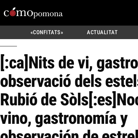
«CONFITATS»
ACTUALITAT
[:ca]Nits de vi, gastr
observació dels estel
Rubió de Sòls[:es]No
vino, gastronomía y
observación de estrel