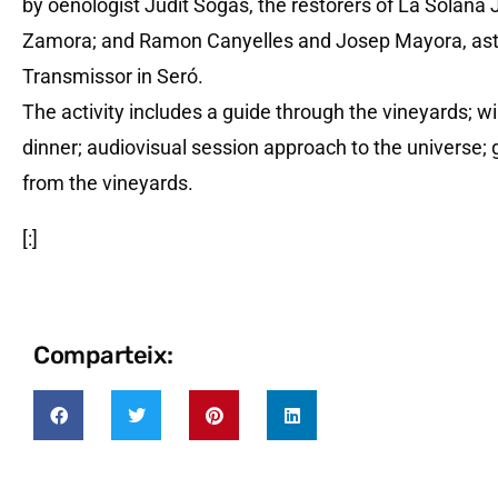
by oenologist Judit Sogas, the restorers of La Solan
Zamora; and Ramon Canyelles and Josep Mayora, ast
Transmissor in Seró.
The activity includes a guide through the vineyards; w
dinner; audiovisual session approach to the universe; 
from the vineyards.
[:]
Comparteix: