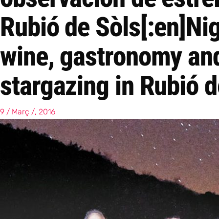
Rubió de Sòls[:en]Nig
wine, gastronomy an
stargazing in Rubió d
9 / Març /, 2016