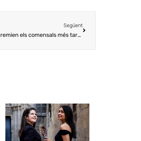
Següent
[:ca]Les Nits Canalles del Classual, premien els comensals més tardaners[:es]Las Noches Canallas de Classual premian a los comensales más rezagados[:en]The Rotten Nights of Classual award the latecomer diners[:]