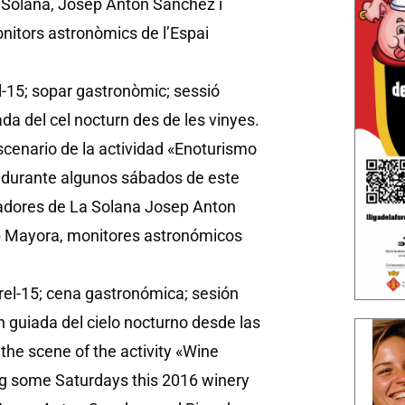
La Solana, Josep Anton Sánchez i
nitors astronòmics de l’Espai
rel-15; sopar gastronòmic; sessió
ada del cel nocturn des de les vinyes.
scenario de la actividad «Enoturismo
n durante algunos sábados de este
radores de La Solana Josep Anton
p Mayora, monitores astronómicos
arel-15; cena gastronómica; sesión
n guiada del cielo nocturno desde las
the scene of the activity «Wine
ing some Saturdays this 2016 winery