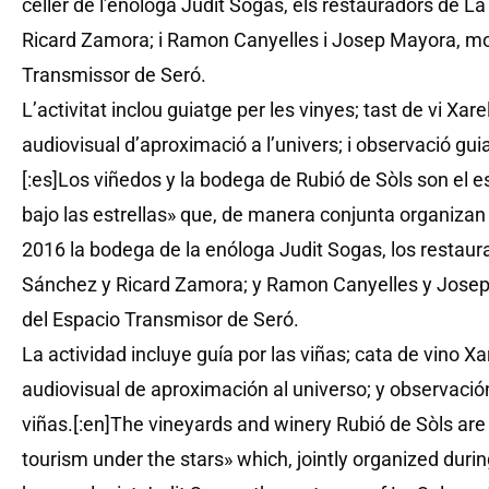
celler de l’enòloga Judit Sogas, els restauradors de 
Ricard Zamora; i Ramon Canyelles i Josep Mayora, mo
Transmissor de Seró.
L’activitat inclou guiatge per les vinyes; tast de vi Xa
audiovisual d’aproximació a l’univers; i observació gui
[:es]Los viñedos y la bodega de Rubió de Sòls son el e
bajo las estrellas» que, de manera conjunta organiza
2016 la bodega de la enóloga Judit Sogas, los restau
Sánchez y Ricard Zamora; y Ramon Canyelles y Jose
del Espacio Transmisor de Seró.
La actividad incluye guía por las viñas; cata de vino X
audiovisual de aproximación al universo; y observació
viñas.[:en]The vineyards and winery Rubió de Sòls are 
tourism under the stars» which, jointly organized dur