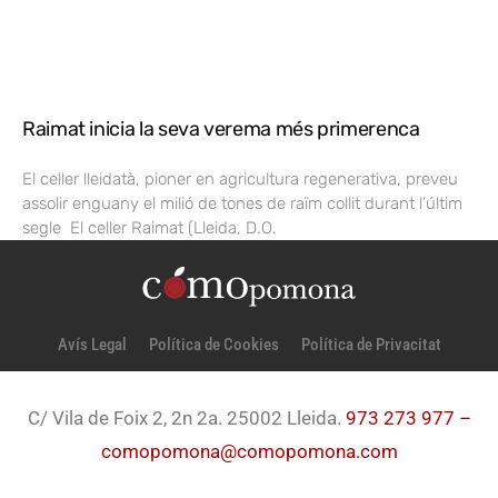
Raimat inicia la seva verema més primerenca
El celler lleidatà, pioner en agricultura regenerativa, preveu
assolir enguany el milió de tones de raïm collit durant l’últim
segle El celler Raimat (Lleida, D.O.
Avís Legal
Política de Cookies
Política de Privacitat
C/ Vila de Foix 2, 2n 2a. 25002 Lleida.
973 273 977 –
comopomona@comopomona.com