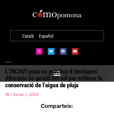
Català
Español
L’INCAVI posa en pràctica 4 tècniques
diferents de gestió del sòl per millorar la
conservació de l’aigua de pluja
18 / Gener /, 2024
Comparteix: