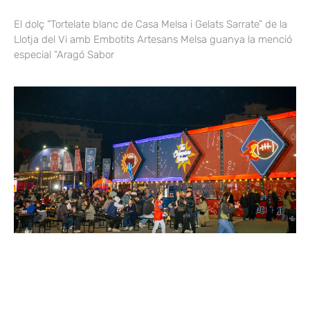
El dolç “Tortelate blanc de Casa Melsa i Gelats Sarrate” de la
Llotja del Vi amb Embotits Artesans Melsa guanya la menció
especial “Aragó Sabor