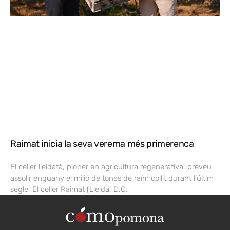
Raimat inicia la seva verema més primerenca
El celler lleidatà, pioner en agricultura regenerativa, preveu
assolir enguany el milió de tones de raïm collit durant l’últim
segle El celler Raimat (Lleida, D.O.