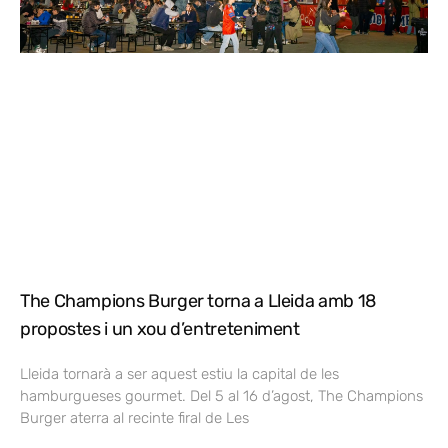
The Champions Burger torna a Lleida amb 18
propostes i un xou d’entreteniment
Lleida tornarà a ser aquest estiu la capital de les
hamburgueses gourmet. Del 5 al 16 d’agost, The Champions
Burger aterra al recinte firal de Les