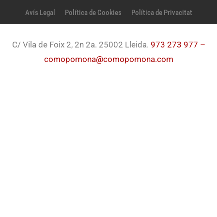
Avís Legal
Política de Cookies
Política de Privacitat
C/ Vila de Foix 2, 2n 2a. 25002 Lleida.
973 273 977 –
comopomona@comopomona.com