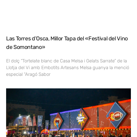
Las Torres d’Osca, Millor Tapa del «Festival del Vino
de Somontano»
El dolç “Tortelate blanc de Casa Melsa i Gelats Sarrate” de la
Llotja del Vi amb Embotits Artesans Melsa guanya la menció
especial “Aragó Sabor