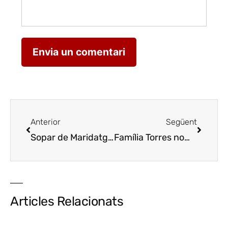
Anterior
Següent
Sopar de Maridatge de L’Espurna Events amb Cal Quitèria a Raimat Natura
Família Torres nomena director general a Fabrice Ducceschi
Articles Relacionats