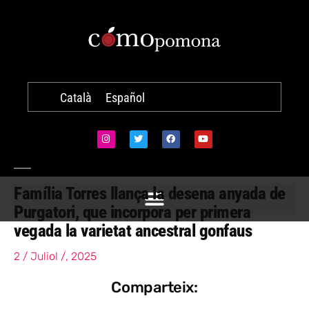
Català
Español
Família Torres llança la desena anyada de
Purgatori, que incorpora per primera
vegada la varietat ancestral gonfaus
2 / Juliol /, 2025
Comparteix: