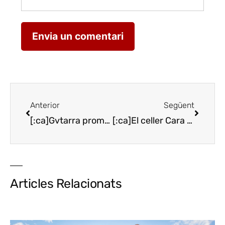
Anterior
Següent
[:ca]Gvtarra promociona la Festa de la Verdura de Tudela[:es]Gvtarra promociona la Fiesta de la Verdura de Tudela[:]
[:ca]El celler Cara Nord presenta el nou Trepat Rosat 2017[:es]La bodega Cara Nord presenta el nuevo Trepat Rosat 2017[:]
Articles Relacionats