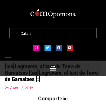
Català
[:ca]Lagravera, al tast de Terra de
Garnatxes [:es]Lagravera, al tast de Terra
de Garnatxes [:]
26 / Abril /, 2018
Comparteix: