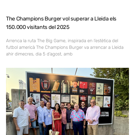
The Champions Burger vol superar a Lleida els
150.000 visitants del 2025
Arrenca la ruta The Big Game, inspirada en l’estètica del
futbol americà The Champions Burger va arrencar a Lleida
ahir dimecres, dia 5 d’agost, amb