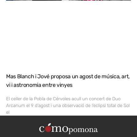
Mas Blanch i Jové proposa un agost de música, art,
vi i astronomia entre vinyes
El celler de la Pobla de Cérvoles acull un concert de Duo
Arcanum el 9 d’agost i una observació de l’eclipsi total de Sol
el