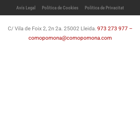
Avís Legal
Política de Cookies
Política de Privacitat
C/ Vila de Foix 2, 2n 2a. 25002 Lleida.
973 273 977 –
comopomona@comopomona.com