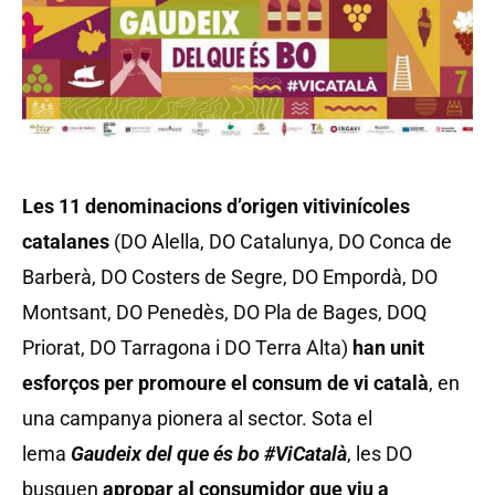
Les 11 denominacions d
’origen vitivin
ícoles
catalanes
(DO Alella, DO Catalunya, DO Conca de
Barberà, DO Costers de Segre, DO Empordà, DO
Montsant, DO Penedès, DO Pla de Bages, DOQ
Priorat, DO Tarragona i DO Terra Alta)
han unit
esfor
ços per promoure el consum de vi catal
à
, en
una campanya pionera al sector. Sota el
lema
Gaudeix del que
és bo #ViCatal
à
, les DO
busquen
apropar al consumidor que viu a