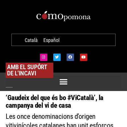
Català
Español
AMB EL SUPÔRT
DE L'INCAVI
‘Gaudeix del que és bo #ViCatalà’, la
campanya del vi de casa
Les once denominacions d’origen
vitivinícoles catalanes han unit esforços