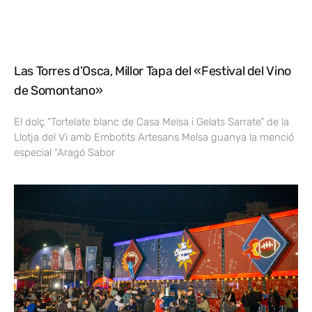
Las Torres d’Osca, Millor Tapa del «Festival del Vino
de Somontano»
El dolç “Tortelate blanc de Casa Melsa i Gelats Sarrate” de la
Llotja del Vi amb Embotits Artesans Melsa guanya la menció
especial “Aragó Sabor