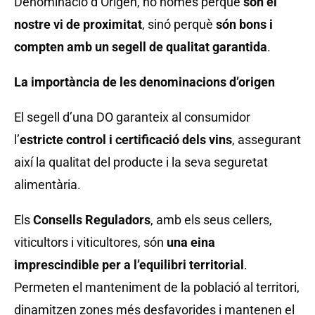
Denominació d’Origen, no només perquè
s
ón el
nostre vi de proximitat
, sinó perquè
s
ón bons i
compten amb un segell de qualitat garantida
.
La import
ància de les denominacions d
’origen
El segell d’una DO garanteix al consumidor
l’
estricte control i certificaci
ó dels vins
, assegurant
així la qualitat del producte i la seva seguretat
alimentària.
Els
Consells Reguladors
, amb els seus cellers,
viticultors i viticultores, són
una eina
imprescindible per a l
’equilibri territorial
.
Permeten el manteniment de la població al territori,
dinamitzen zones més desfavorides i mantenen el