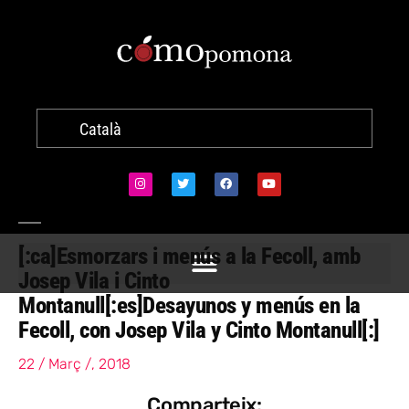
Català
[:ca]Esmorzars i menús a la Fecoll, amb
Josep Vila i Cinto
Montanull[:es]Desayunos y menús en la
Fecoll, con Josep Vila y Cinto Montanull[:]
22 / Març /, 2018
Comparteix: