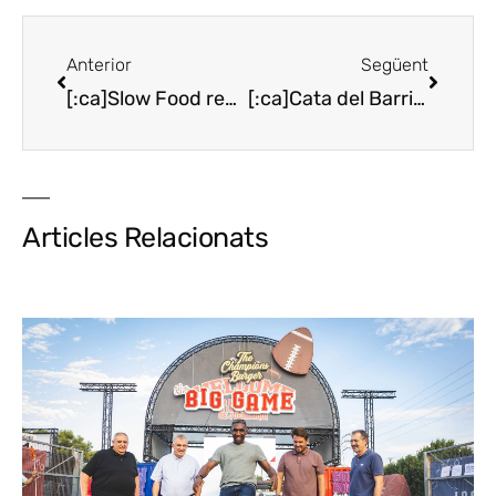
Anterior
Següent
[:ca]Slow Food reconeix a Cervera 8 restaurants lleidatans com “km 0” [:es]Slow Food reconoce a Cervera 8 restaurantes leridanos como “km 0” [:]
[:ca]Cata del Barrio de la Estación, el 16 de juny a Haro[:es]Cata del Barrio de la Estación, el 16 de junio en Haro[:]
Articles Relacionats