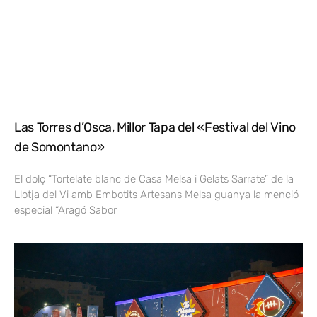
Las Torres d’Osca, Millor Tapa del «Festival del Vino
de Somontano»
El dolç “Tortelate blanc de Casa Melsa i Gelats Sarrate” de la
Llotja del Vi amb Embotits Artesans Melsa guanya la menció
especial “Aragó Sabor