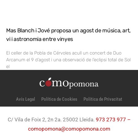
Mas Blanch i Jové proposa un agost de música, art,
vi i astronomia entre vinyes
El celler de la Pobla de Cérvoles acull un concert de Duo
Arcanum el 9 d’agost i una observació de l’eclipsi total de Sol
el
Avís Legal
Política de Cookies
Política de Privacitat
C/ Vila de Foix 2, 2n 2a. 25002 Lleida.
973 273 977 –
comopomona@comopomona.com