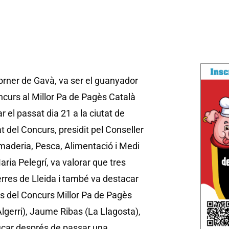
forner de Gavà, va ser el guanyador
oncurs al Millor Pa de Pagès Català
r el passat dia 21 a la ciutat de
at del Concurs, presidit pel Conseller
amaderia, Pesca, Alimentació i Medi
ria Pelegrí, va valorar que tres
Terres de Lleida i també va destacar
tes del Concurs Millor Pa de Pagès
lgerri), Jaume Ribas (La Llagosta),
ificar després de passar una