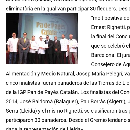
eliminatòria en la qual van participar 30 flequers. Des 
“molt positiva do
Ernest Righetti,
la final del Con
que se celebró e
Barcelona. El jur
Consejero de Agr
Alimentación y Medio Natural, Josep Maria Pelegrí, val
cinco finalistas fueran panaderos de las Tierras de Ll
de la IGP Pan de Payés Catalán. Los finalistas del C
2014, José Baldomà (Balaguer), Pau Borràs (Algerri),
Serra (Lleida) y el mismo Righetti, se clasificaron tras
participaron 30 panaderos. Desde el Gremio leridano 
dada la representación de Lleida».