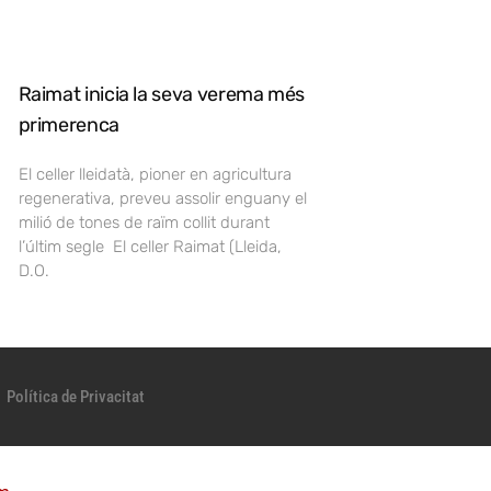
Raimat inicia la seva verema més
primerenca
El celler lleidatà, pioner en agricultura
regenerativa, preveu assolir enguany el
milió de tones de raïm collit durant
l’últim segle El celler Raimat (Lleida,
D.O.
Política de Privacitat