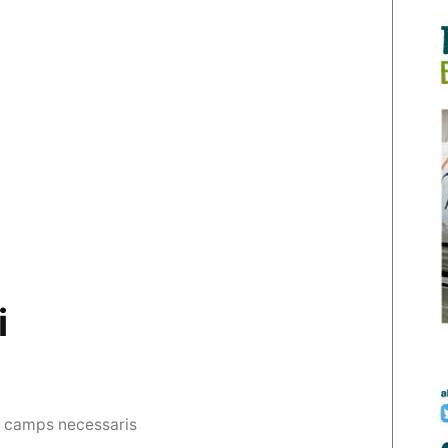
i
s camps necessaris