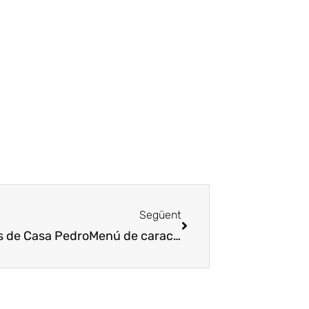
Següent
es de Casa Pedro
Menú de caracoles en las VIII Jornadas de Casa Pedro