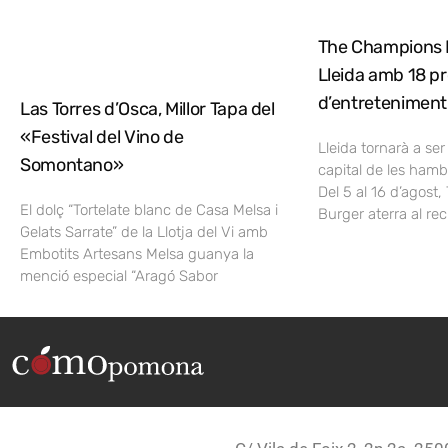
The Champions 
Lleida amb 18 pr
d’entreteniment
Las Torres d’Osca, Millor Tapa del
«Festival del Vino de
Lleida tornarà a ser
Somontano»
capital de les ham
Del 5 al 16 d’agost
El dolç “Tortelate blanc de Casa Melsa i
Burger aterra al reci
Gelats Sarrate” de la Llotja del Vi amb
Embotits Artesans Melsa guanya la
menció especial “Aragó Sabor