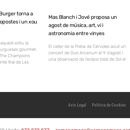
Burger torna a
Mas Blanch i Jové proposa un
opostes i un xou
agost de música, art, vi i
astronomia entre vinyes
 aquest estiu la
El celler de la Pobla de Cérvoles acull un
burgueses gourmet.
concert de Duo Arcanum el 9 d’agost i
, The Champions
una observació de l’eclipsi total de Sol el
nte firal de Les
Avís Legal
Política de Cookies