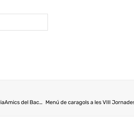
ia
Amics del Bacallà apoya a la Escuela de Hostelería
Menú de caragols a les VIII Jornad