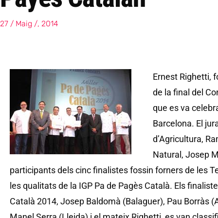
27 / Maig /, 2014
Ernest Righetti, 
de la final del C
que es va celebra
Barcelona. El jur
d’Agricultura, R
Natural, Josep Ma
participants dels cinc finalistes fossin forners de les 
les qualitats de la IGP Pa de Pagès Català. Els finalis
Català 2014, Josep Baldomà (Balaguer), Pau Borràs (A
Manel Serra (Lleida) i el mateix Righetti, es van class