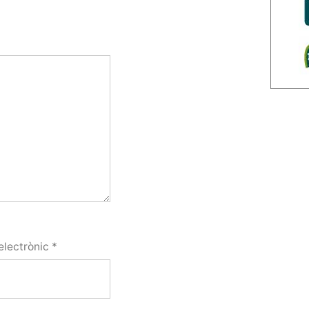
electrònic
*