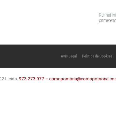
Raimat in
primeren
Avís Legal
Política de Cookies
02 Lleida.
973 273 977 –
comopomona@comopomona.co