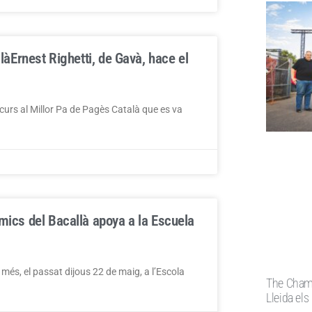
là
Ernest Righetti, de Gavà, hace el
ncurs al Millor Pa de Pagès Català que es va
mics del Bacallà apoya a la Escuela
és, el passat dijous 22 de maig, a l’Escola
The Champ
Lleida els