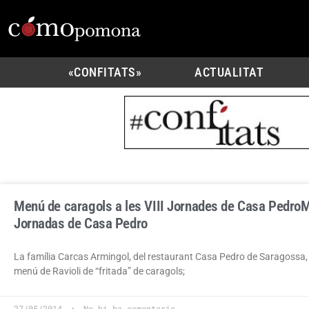
«CONFITATS»
ACTUALITAT
Menú de caragols a les VIII Jornades de Casa Pedro
M
Jornadas de Casa Pedro
La família Carcas Armingol, del restaurant Casa Pedro de Saragossa, 
menú de Ravioli de “fritada” de caragols;
27/05/2014
No hi ha comentaris