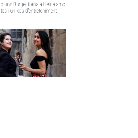
ions Burger torna a Lleida amb
tes i un xou d’entreteniment