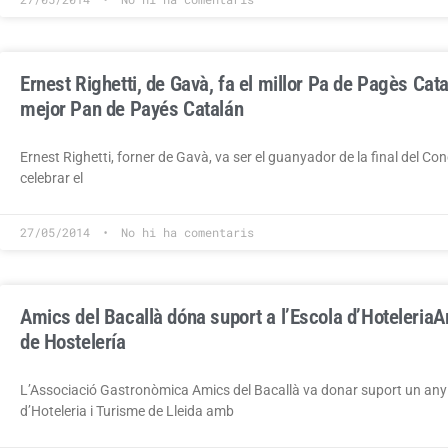
Ernest Righetti, de Gavà, fa el millor Pa de Pagès Cata
mejor Pan de Payés Catalán
Ernest Righetti, forner de Gavà, va ser el guanyador de la final del Co
celebrar el
27/05/2014
No hi ha comentaris
Amics del Bacallà dóna suport a l’Escola d’Hoteleria
A
de Hostelería
L’Associació Gastronòmica Amics del Bacallà va donar suport un any m
d’Hoteleria i Turisme de Lleida amb