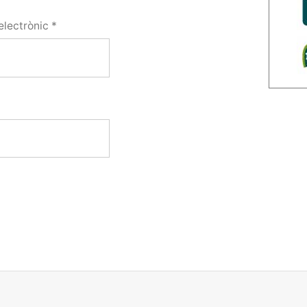
electrònic
*