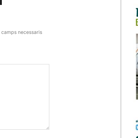
i
s camps necessaris