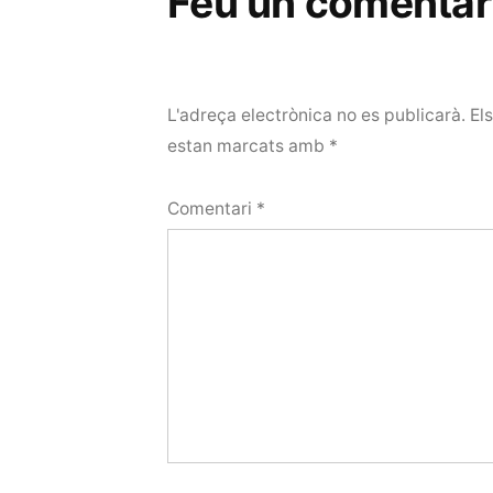
Feu un comentar
L'adreça electrònica no es publicarà.
El
estan marcats amb
*
Comentari
*