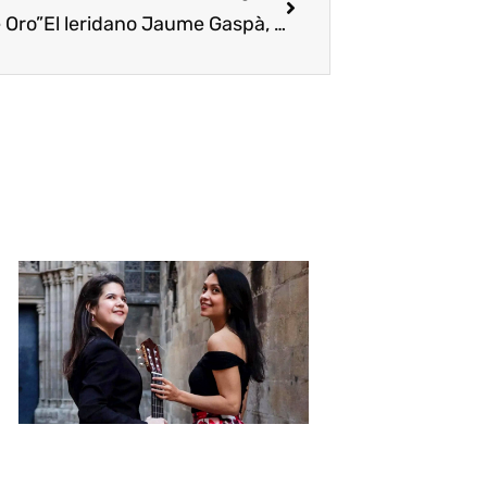
 Oro”
El leridano Jaume Gaspà, al «Nariz de Oro»