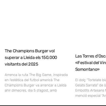
The Champions Burger vol
Las Torres d’Osca
superar a Lleida els 150.000
«Festival del Vi
visitants del 2025
Somontano»
Arrenca la ruta The Big Game, inspirada
en l’estètica del futbol americà The
El dolç “Tortelate b
Champions Burger va arrencar a Lleida
Gelats Sarrate” de l
ahir dimecres, dia 5 d’agost, amb
Embotits Artesans 
menció especial “A