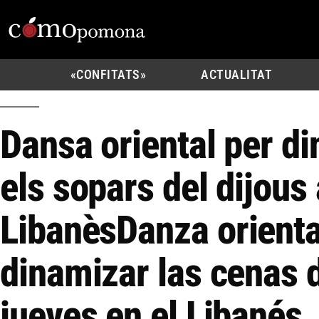
«CONFITATS»
ACTUALITAT
Dansa oriental per d
els sopars del dijous 
Libanès
Danza orienta
dinamizar las cenas 
jueves en el Libanés