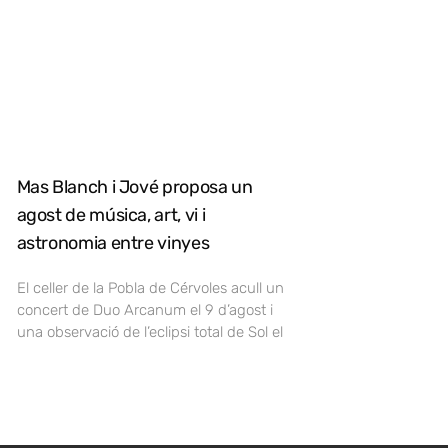
Mas Blanch i Jové proposa un
agost de música, art, vi i
astronomia entre vinyes
El celler de la Pobla de Cérvoles acull un
concert de Duo Arcanum el 9 d’agost i
una observació de l’eclipsi total de Sol el