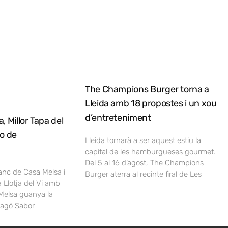
The Champions Burger torna a
Lleida amb 18 propostes i un xou
d’entreteniment
, Millor Tapa del
no de
Lleida tornarà a ser aquest estiu la
capital de les hamburgueses gourmet.
Del 5 al 16 d’agost, The Champions
lanc de Casa Melsa i
Burger aterra al recinte firal de Les
a Llotja del Vi amb
Melsa guanya la
ragó Sabor