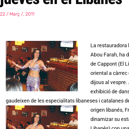
22 / Març /, 2011
La restauradora l
Abou Farah, ha d
de Cappont (El 
oriental a càrrec 
dijous al vespre.
exhibició de dan
gaudeixen de les especialitats libaneses i catalanes de
origen libanés, 
dinamizar su est
Libanés) con una