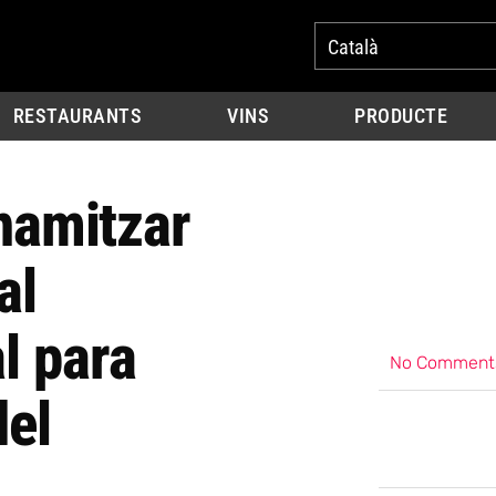
Català
RESTAURANTS
VINS
PRODUCTE
inamitzar
al
l para
No Comment
del