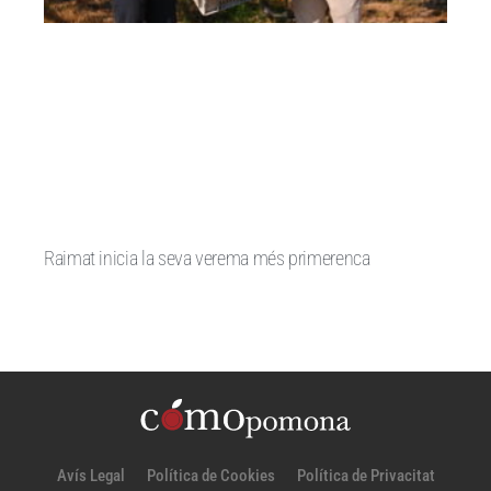
Raimat inicia la seva verema més primerenca
Avís Legal
Política de Cookies
Política de Privacitat