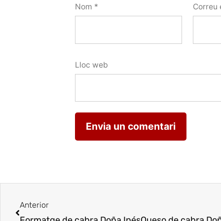
Nom
*
Correu 
Lloc web
Anterior
Formatge de cabra Doña Inés
Queso de cabra Doñ