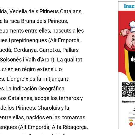
da, Vedella dels Pirineus Catalans,
de la raça Bruna dels Pirineus,
creuaments entre elles, nascuts a les
es i prepirinenques (Alt Empordà,
guedà, Cerdanya, Garrotxa, Pallars
 Solsonès i Valh d’Aran). La qualitat
s crien en règim extensiu o
s. L’engreix es fa mitjançant
es.
La Indicación Geográfica
eos Catalanes, acoge los terneros y
de los Pirineos, Charolais y la
ntre ellas, nacidos en las comarcas
nenques (Alt Empordà, Alta Ribagorça,