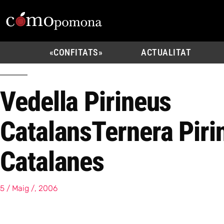
«CONFITATS»
ACTUALITAT
Vedella Pirineus
Catalans
Ternera Piri
Catalanes
5 / Maig /, 2006