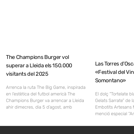
The Champions Burger vol
Las Torres d’Osca
superar a Lleida els 150.000
«Festival del Vi
visitants del 2025
Somontano»
Arrenca la ruta The Big Game, inspirada
en l’estètica del futbol americà The
El dolç “Tortelate b
Champions Burger va arrencar a Lleida
Gelats Sarrate” de l
ahir dimecres, dia 5 d’agost, amb
Embotits Artesans 
menció especial “A