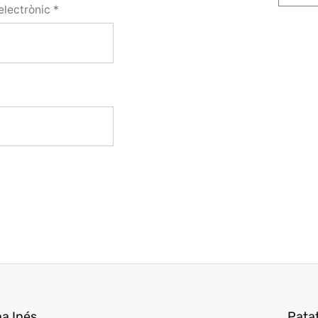
electrònic
*
a Inés
Pata