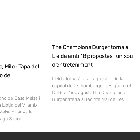
The Champions Burger torna a
Lleida amb 18 propostes i un xou
d’entreteniment
, Millor Tapa del
no de
Lleida tornarà a ser aquest estiu la
capital de les hamburgueses gourmet.
Del 5 al 16 d’agost, The Champions
lanc de Casa Melsa i
Burger aterra al recinte firal de Les
a Llotja del Vi amb
Melsa guanya la
ragó Sabor