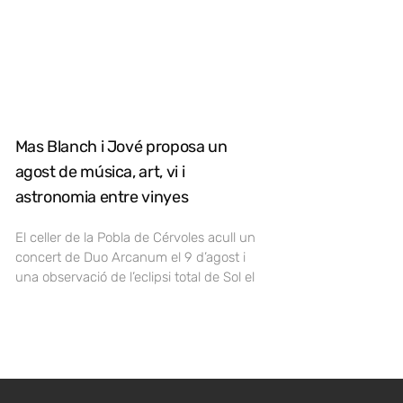
Mas Blanch i Jové proposa un
agost de música, art, vi i
astronomia entre vinyes
El celler de la Pobla de Cérvoles acull un
concert de Duo Arcanum el 9 d’agost i
una observació de l’eclipsi total de Sol el