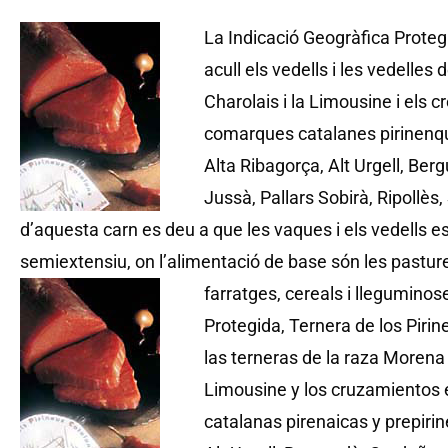
La Indicació Geogràfica Protegi
acull els vedells i les vedelles 
Charolais i la Limousine i els 
comarques catalanes pirinenqu
Alta Ribagorça, Alt Urgell, Ber
Jussà, Pallars Sobirà, Ripollès,
d’aquesta carn es deu a que les vaques i els vedells e
semiextensiu, on l’alimentació de base són les pasture
farratges, cereals i lleguminos
Protegida, Ternera de los Pirin
las terneras de la raza Morena 
Limousine y los cruzamientos e
catalanas pirenaicas y prepiri