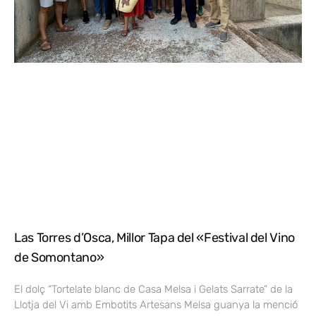
Las Torres d’Osca, Millor Tapa del «Festival del Vino
de Somontano»
El dolç “Tortelate blanc de Casa Melsa i Gelats Sarrate” de la
Llotja del Vi amb Embotits Artesans Melsa guanya la menció