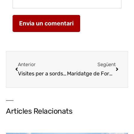
Anterior
Següent
Visites per a sords a Camis d’Or Líquid
Maridatge de Formatges de Tros de Sort i vins de Castell d’Encus
Visitas 
Articles Relacionats