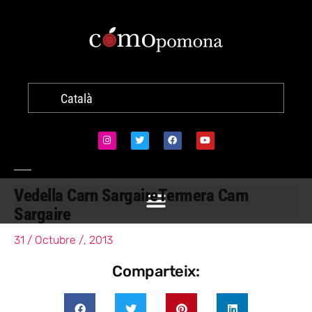
Català
Vedella Carn Sargaire
Termera Carn
Sargaire
31 / Octubre /, 2013
Comparteix: