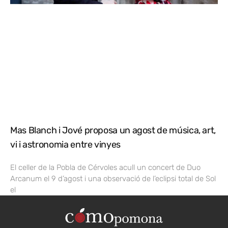
Mas Blanch i Jové proposa un agost de música, art,
vi i astronomia entre vinyes
El celler de la Pobla de Cérvoles acull un concert de Duo
Arcanum el 9 d’agost i una observació de l’eclipsi total de Sol
el