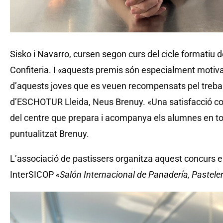
Sisko i Navarro, cursen segon curs del cicle formatiu de
Confiteria. I «aquests premis són especialment motiva
d’aquests joves que es veuen recompensats pel treball 
d’ESCHOTUR Lleida, Neus Brenuy. «Una satisfacció c
del centre que prepara i acompanya els alumnes en t
puntualitzat Brenuy.
L’associació de pastissers organitza aquest concurs en
InterSICOP
«Salón Internacional de Panadería, Pasteler