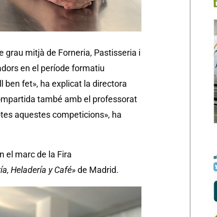
 grau mitjà de Forneria, Pastisseria i
dors en el període formatiu
ben fet», ha explicat la directora
ompartida també amb el professorat
otes aquestes competicions», ha
 el marc de la Fira
ía, Heladería y Café»
de Madrid.