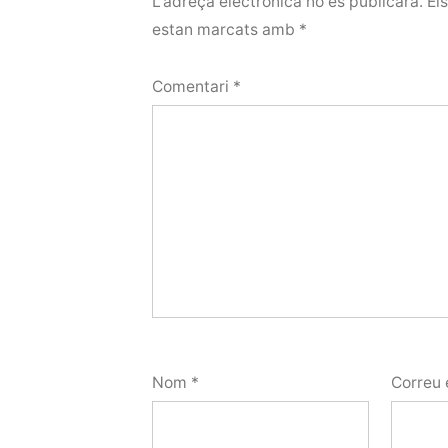
L'adreça electrònica no es publicarà.
El
estan marcats amb
*
Comentari
*
Nom
*
Correu 