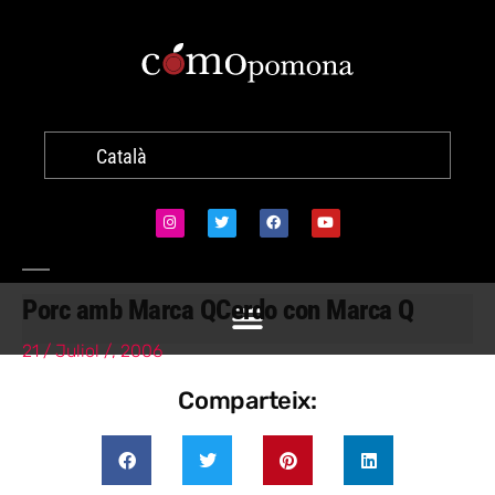
Català
Porc amb Marca Q
Cerdo con Marca Q
21 / Juliol /, 2006
Comparteix: