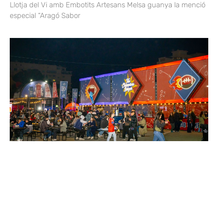
Llotja del Vi amb Embotits Artesans Melsa guanya la menció
especial “Aragó Sabor