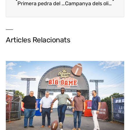
Primera pedra del Basque Culinary Center
Campanya dels olis catalans amb DOP per implantar-se a l’hostaleria
Prim
Articles Relacionats