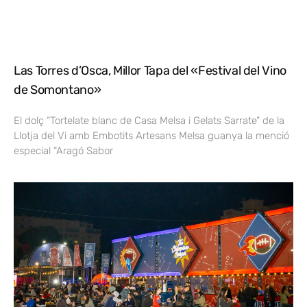
Las Torres d’Osca, Millor Tapa del «Festival del Vino
de Somontano»
El dolç “Tortelate blanc de Casa Melsa i Gelats Sarrate” de la
Llotja del Vi amb Embotits Artesans Melsa guanya la menció
especial “Aragó Sabor