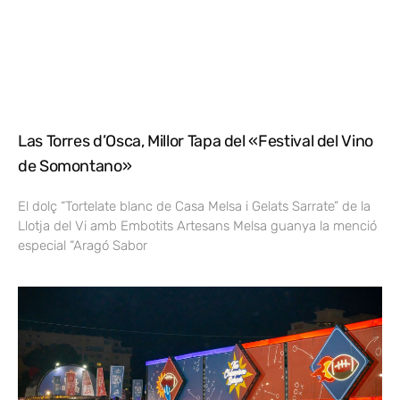
Las Torres d’Osca, Millor Tapa del «Festival del Vino
de Somontano»
El dolç “Tortelate blanc de Casa Melsa i Gelats Sarrate” de la
Llotja del Vi amb Embotits Artesans Melsa guanya la menció
especial “Aragó Sabor