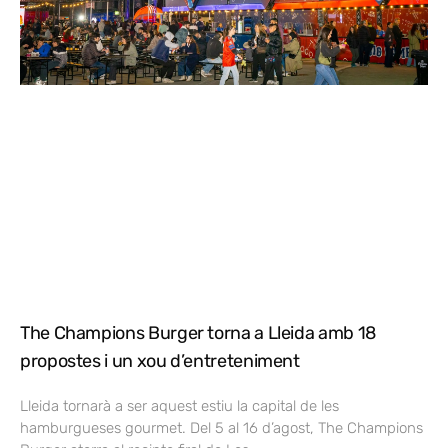
The Champions Burger torna a Lleida amb 18
propostes i un xou d’entreteniment
Lleida tornarà a ser aquest estiu la capital de les
hamburgueses gourmet. Del 5 al 16 d’agost, The Champions