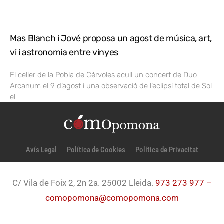
Mas Blanch i Jové proposa un agost de música, art,
vi i astronomia entre vinyes
El celler de la Pobla de Cérvoles acull un concert de Duo
Arcanum el 9 d’agost i una observació de l’eclipsi total de Sol
el
Avís Legal
Política de Cookies
Política de Privacitat
C/ Vila de Foix 2, 2n 2a. 25002 Lleida.
973 273 977 –
comopomona@comopomona.com