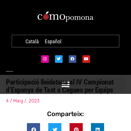
Català
Español
Participació lleidatana al IV Campionat
d’Espanya de Tast a Cegues per Equips
4 / Maig /, 2023
Comparteix: