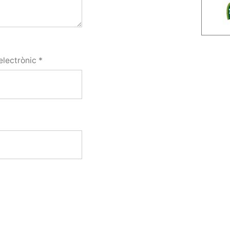
electrònic
*