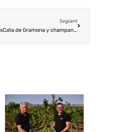
Següent
s
Cata de Gramona y champanes en Ponts