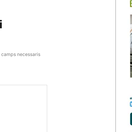
i
s camps necessaris