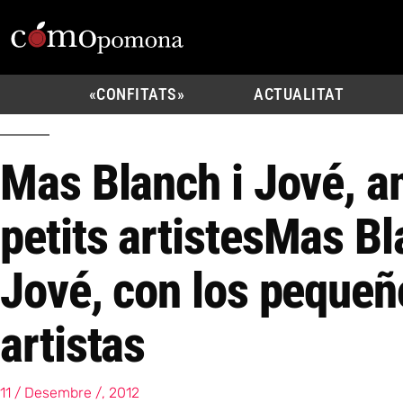
«CONFITATS»
ACTUALITAT
Mas Blanch i Jové, a
petits artistes
Mas Bl
Jové, con los pequeñ
artistas
11 / Desembre /, 2012