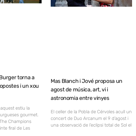
Burger torna a
Mas Blanch i Jové proposa un
opostes i un xou
agost de música, art, vi i
astronomia entre vinyes
 aquest estiu la
El celler de la Pobla de Cérvoles acull un
burgueses gourmet.
concert de Duo Arcanum el 9 d’agost i
, The Champions
una observació de l’eclipsi total de Sol el
nte firal de Les