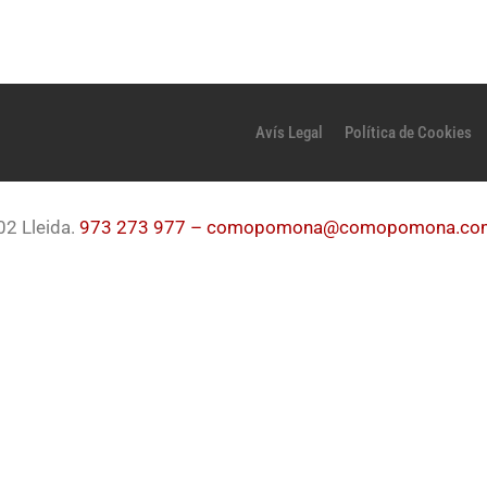
Avís Legal
Política de Cookies
02 Lleida.
973 273 977 –
comopomona@comopomona.co