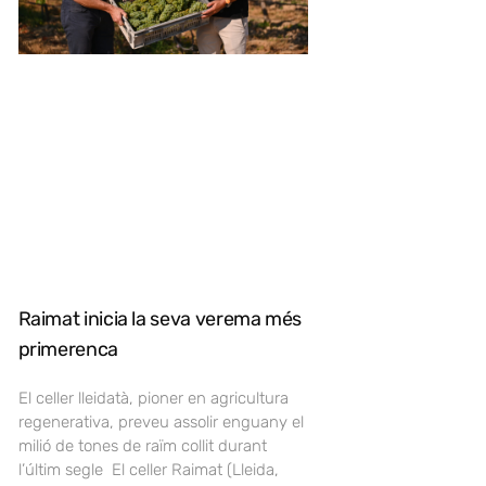
Raimat inicia la seva verema més
primerenca
El celler lleidatà, pioner en agricultura
regenerativa, preveu assolir enguany el
milió de tones de raïm collit durant
l’últim segle El celler Raimat (Lleida,