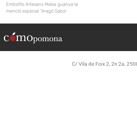
Embotits Artesans Melsa guanya la
menció especial “Aragó Sabor
C/ Vila de Foix 2, 2n 2a. 250