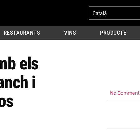
Català
RESTAURANTS
VINS
PRODUCTE
mb els
anch i
No Comment
os