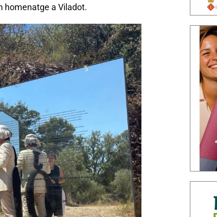
n homenatge a Viladot.