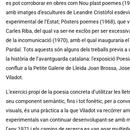
es pot corroborar en obres com Nou plast poemes (19
amb imatges d’escultures de Leandre Cristòfol esdevi
experimental de l’Estat; Pòsters poemes (1968), que v
Carles Riba, del qual va ser-ne exclòs per ser excessiv
de la incomunicació (1970), amb el qual inauguraria el c
Pardal. Tots aquests són alguns dels treballs previs a
la història de l’avantguarda catalana: l’exposició Poes
confluir a la Petite Galerie de Lleida Joan Brossa, Jos
Viladot.
L’exercici propi de la poesia concreta d’utilitzar les ll
seu component semàntic, fins i tot fonètic, per a conv
visuals, és una pràctica a la que Viladot va recórrer 
experimentals van continuar desenvolupant-se amb mo
l’any 1971 i els camins de recerca es van anar multipli