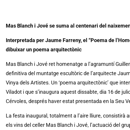
Mas Blanch i Jové se suma al centenari del naixemen
Interpretada per Jaume Farreny, el “Poema de l’Home
dibuixar un poema arquitectònic
Mas Blanch i Jové ret homenatge a l’agramuntí Guillem
definitiva del muntatge escultòric de l’arquitecte Jau
Vinya dels Artistes. Un ‘poema arquitectònic’ que inte
Viladot i que s’inaugura aquest dissabte, dia 16 de julio
Cérvoles, després haver estat presentada en la Seu Ve
La festa inaugural, totalment a l’aire lliure, consisti
els vins del celler Mas Blanch i Jové, l’actuació del gr