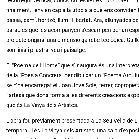
recorregut vertical, doncs, on les lletres incorporen —m
finalment, l’envien cap a la utopia a què ens conviden
passa, camí, horitzó, llum i llibertat. Ara, allunyades del
paraules que les acompanyen s’escampen per un esp
projecte original una dimensió gairebé teològica. Guill
són línia i pilastra, veu i paisatge.
El “Poema de l’Home” que s’inaugura és una interpret
de la “Poesia Concreta” per dibuixar un “Poema Arquit
se n’ha encarregat el Joan Jové Solé, ferrer, copropieta
l’artesà que dona forma a les diferents creacions exp
que és La Vinya dels Artistes.
L’obra fou prèviament presentada a La Seu Vella de 
temporal. I és La Vinya dels Artistes, una sala d’exposici