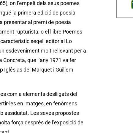
65), on l’empelt dels seus poemes
ngué la primera edició de poesia
a presentar al premi de poesia
ament rupturista; o el llibre Poemes
aracterístic segell editorial Lo
 un esdeveniment molt rellevant per a
ia Concreta, que l’any 1971 va fer
ep Iglésias del Marquet i Guillem
etres com a elements deslligats del
ertir-les en imatges, en fenòmens
amb assiduïtat. Les seves propostes
lta força després de l’exposició de
cant.