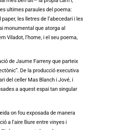
ai més ben dit— la pròpia carn i,
 les ultimes paraules del poema:
 paper, les lletres de l’abecedari i les
ai monumental que atorga al
em Viladot, l’home, i el seu poema,
ació de Jaume Farreny que parteix
ectònic”. De la producció executiva
ri del celler Mas Blanch i Jové, i
osades a aquest espai tan singular
Lleida on fou exposada de manera
ó a l’aire lliure entre vinyes i