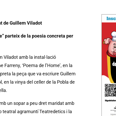
t de Guillem Viladot
” parteix de la poesia concreta per
 Viladot amb la instal·lació
me Farreny, ‘Poema de l’Home’, en la
rpreta la peça que va escriure Guillem
l, en la vinya del celler de la Pobla de
lla.
rà amb un sopar a peu dret maridat amb
up teatral agramuntí Teatredetics i la