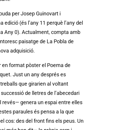
buda per Josep Guinovart i
 edició (és l’any 11 perquè l’any del
 a Any 0). Actualment, compta amb
ntoresc paisatge de La Pobla de
nova adquisició.
ar en format pòster el Poema de
rquet. Just un any després es
e treballs que girarien al voltant
successió de lletres de l’abecedari
del revés— genera un espai entre elles
uestes paraules és pensa a la que
l cos: des del front fins els peus. Un