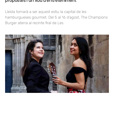
propostes i un xou d’entreteniment
Lleida tornarà a ser aquest estiu la capital de les
hamburgueses gourmet. Del 5 al 16 d’agost, The Champions
Burger aterra al recinte firal de Les