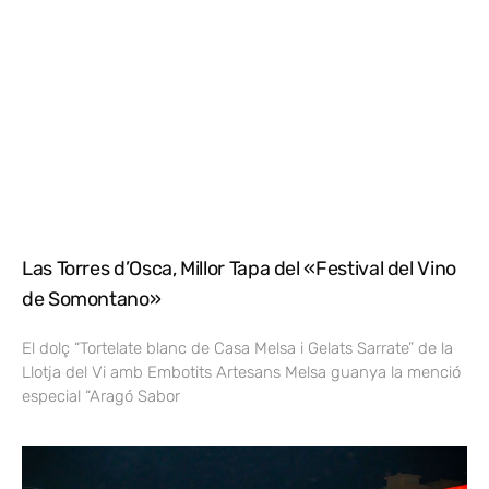
Las Torres d’Osca, Millor Tapa del «Festival del Vino
de Somontano»
El dolç “Tortelate blanc de Casa Melsa i Gelats Sarrate” de la
Llotja del Vi amb Embotits Artesans Melsa guanya la menció
especial “Aragó Sabor