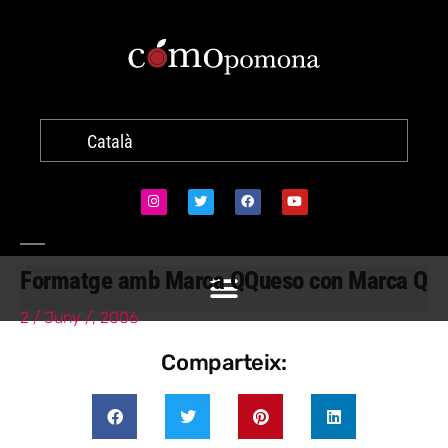
Català
Formatge amb Marca Q
Queso con Marca Q
2 / Juny /, 2006
Comparteix: