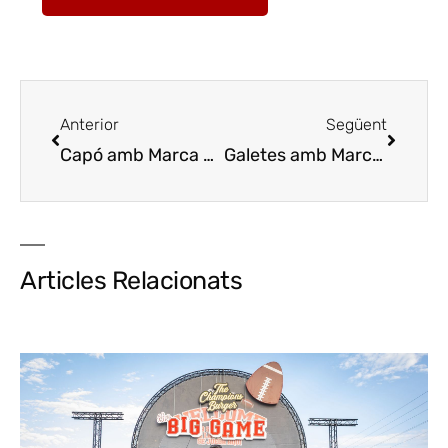
Anterior
Següent
Capó amb Marca Q
Capón con Marca Q
Galetes amb Marca Q
Galle
Articles Relacionats