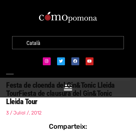
Català
Festa de cloenda del Gin&Tonic Lleida
Tour
Fiesta de clausura del Gin&Tonic
Lleida Tour
3 / Juliol /, 2012
Comparteix: