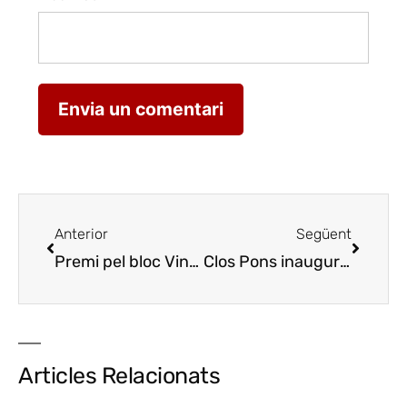
Anterior
Següent
Premi pel bloc Vins, moments, persones
Clos Pons inaugura el nou celler d,Albagès
Premio
Articles Relacionats