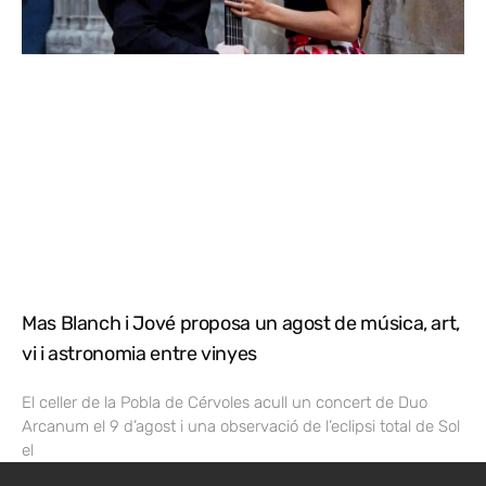
Mas Blanch i Jové proposa un agost de música, art,
vi i astronomia entre vinyes
El celler de la Pobla de Cérvoles acull un concert de Duo
Arcanum el 9 d’agost i una observació de l’eclipsi total de Sol
el