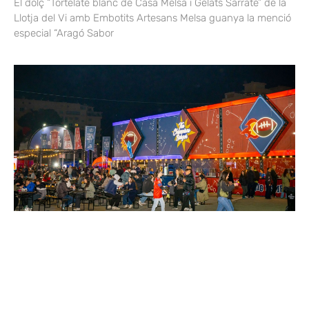
El dolç “Tortelate blanc de Casa Melsa i Gelats Sarrate” de la
Llotja del Vi amb Embotits Artesans Melsa guanya la menció
especial “Aragó Sabor