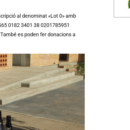
scripció al denominat «Lot 0» amb
 ES65 0182 3401 38 0201785951
 També es poden fer donacions a