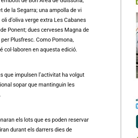
; embotit de Bon Àrea de Guissona;
 de la Segarra; una ampolla de vi
 oli d’oliva verge extra Les Cabanes
ts de Ponent; dues cerveses Magna de
ts per Plusfresc. Como Pomona,
bé col·laboren en aquesta edició.
 que impulsen l’activitat ha volgut
cional sopar que mantinguin les
.
aran els lots que es poden reservar
iran durant els darrers dies de