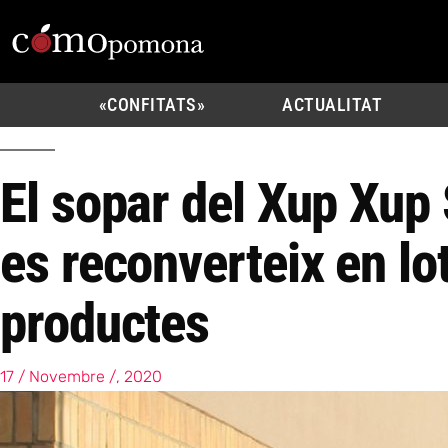
«CONFITATS»
ACTUALITAT
El sopar del Xup Xup 
es reconverteix en lo
productes
17 / Novembre /, 2020