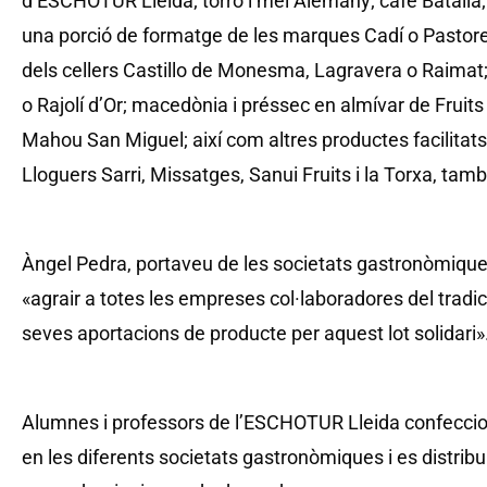
d’ESCHOTUR Lleida; torró i mel Alemany; cafè Batalla
una porció de formatge de les marques Cadí o Pastoret
dels cellers Castillo de Monesma, Lagravera o Raimat;
o Rajolí d’Or; macedònia i préssec en almívar de Frui
Mahou San Miguel; així com altres productes facilita
Lloguers Sarri, Missatges, Sanui Fruits i la Torxa, tam
Àngel Pedra, portaveu de les societats gastronòmiques
«agrair a totes les empreses col·laboradores del tradi
seves aportacions de producte per aquest lot solidari»
Alumnes i professors de l’ESCHOTUR Lleida confeccion
en les diferents societats gastronòmiques i es distribu