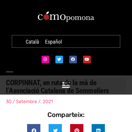
Català
Español
CORPINNAT, en ruta de la mà de
l’Associació Catalana de Sommeliers
30 / Setembre /, 2021
Comparteix: