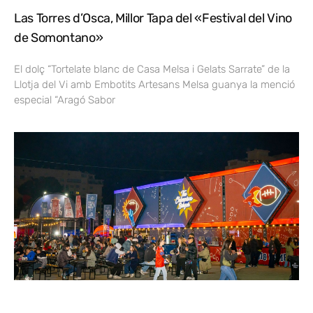
Las Torres d’Osca, Millor Tapa del «Festival del Vino
de Somontano»
El dolç “Tortelate blanc de Casa Melsa i Gelats Sarrate” de la
Llotja del Vi amb Embotits Artesans Melsa guanya la menció
especial “Aragó Sabor