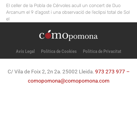
El celler de la Pobla de Cérvoles acull un concert de Duo
Arcanum el 9 d’agost i una observació de l’eclipsi total de Sol
el
Avís Legal
Política de Cookies
Política de Privacitat
C/ Vila de Foix 2, 2n 2a. 25002 Lleida.
973 273 977 –
comopomona@comopomona.com