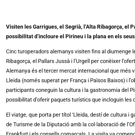
Visiten les Garrigues, el Segrià, l’Alta Ribagorça, el Pa
possibilitat d’incloure el Pirineu i la plana en els seu
Cinc turoperadors alemanys visiten fins al diumenge les
Ribagorça, el Pallars Jussà i l’Urgell per conèixer l’of
Alemanya és el tercer mercat internacional que més v
Lleida (només superat per França i Països Baixos) i l’ob
participants coneguin la cultura i la gastronomia del Pir
possibilitat d’oferir paquets turístics que incloguin le
El viatge, que porta per títol ‘Lleida, destí de cultura i
de Turisme de la Diputació amb la col·laboració de l’
Frankfurt i els consells comarcals. La visita va començ