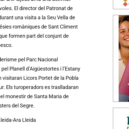
oles. El director del Patronat de
durant una visita a la Seu Vella de
sglésies romàniques de Sant Climent
l, que formen part del conjunt de
nesco.
derisme pel Parc Nacional
el Planell d’Aigüestortes i l’Estany
 visitaran Licors Portet de la Pobla
r. Els turoperadors es traslladaran
 el monestir de Santa Maria de
sters del Segre.
leida-Ara Lleida