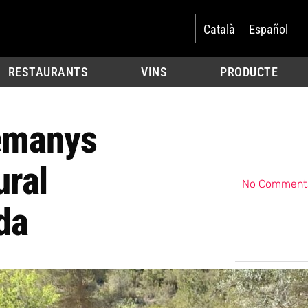
Català
Español
RESTAURANTS
VINS
PRODUCTE
lemanys
ural
No Comment
da