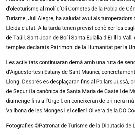
d’oleoturisme al molí d’Oli Cometes de la Pobla de Cérv
Turisme, Juli Alegre, ha saludat avui als turoperadors 
Lleida ciutat. A la tarda tenen previst conèixer les e
de Taüll, Sant Joan de Boí i Santa Eulàlia d’Erill la Val
temples declarats Patrimoni de la Humanitat per la U
Les activitats continuaran demà amb una ruta de sen
d’Aigüestortes i Estany de Sant Maurici, concretament p
Llong. Després es desplaçaran fins al Pallars Jussà, on
de Segur i la canònica de Santa Maria de Castell de Mu
diumenge fins a l’Urgell, on coneixeran de primera mà
Vallbona de les Monges i el celler l’Olivera de la DO Co
Fotografies ©Patronat de Turisme de la Diputació de L