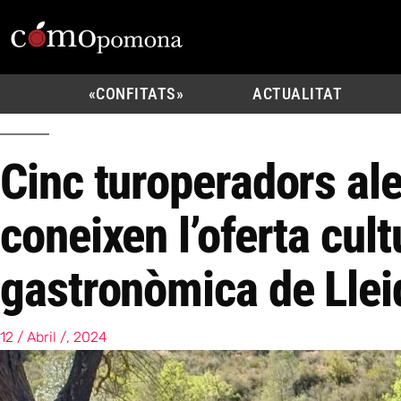
«CONFITATS»
ACTUALITAT
Cinc turoperadors a
coneixen l’oferta cult
gastronòmica de Llei
12 / Abril /, 2024