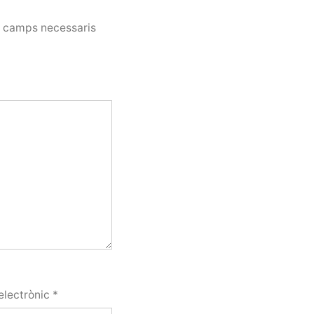
s camps necessaris
electrònic
*