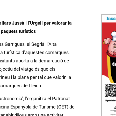
llars Jussà i l’Urgell per valorar la
s paquets turístics
 Garrigues, el Segrià, l’Alta
erta turística d’aquestes comarques.
isitants aporta a la demarcació de
jectiu del viatge és que els
ineu i la plana per tal que valorin la
s comarques de Lleida.
 gastronomia’, l’organitza el Patronat
Oficina Espanyola de Turisme (OET) de
ar ahir dijous amb una activitat