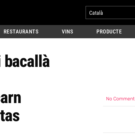
Català
RESTAURANTS
VINS
PRODUCTE
i bacallà
carn
No Comment
etas