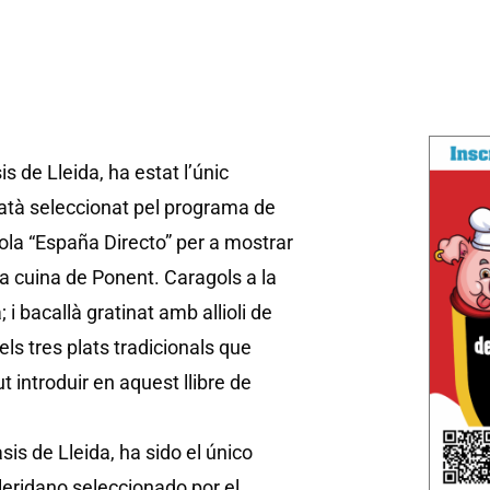
is de Lleida, ha estat l’únic
datà seleccionat pel programa de
ola “España Directo” per a mostrar
la cuina de Ponent. Caragols a la
a; i bacallà gratinat amb allioli de
ls tres plats tradicionals que
 introduir en aquest llibre de
sis de Lleida, ha sido el único
leridano seleccionado por el