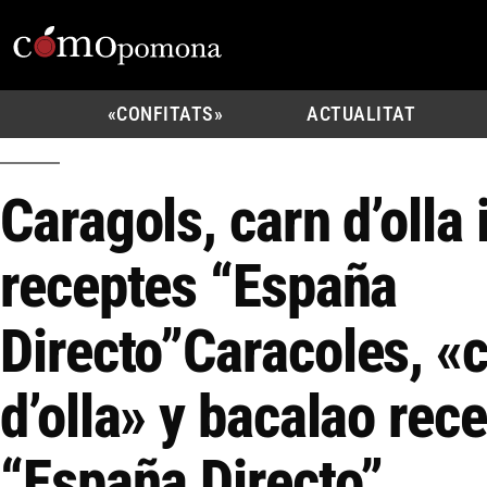
«CONFITATS»
ACTUALITAT
Caragols, carn d’olla 
receptes “España
Directo”
Caracoles, «
d’olla» y bacalao rec
“España Directo”