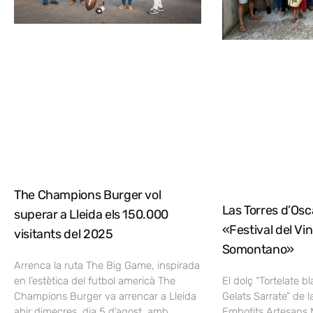
The Champions Burger vol
Las Torres d’Osca
superar a Lleida els 150.000
«Festival del Vi
visitants del 2025
Somontano»
Arrenca la ruta The Big Game, inspirada
en l’estètica del futbol americà The
El dolç “Tortelate b
Champions Burger va arrencar a Lleida
Gelats Sarrate” de l
ahir dimecres, dia 5 d’agost, amb
Embotits Artesans 