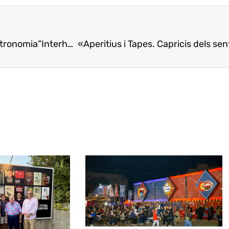
astronomia”
Interhélix y Fecoll presentan “Caracoles, fiesta y gastronomía”
«Aperitius i Tapes. Capricis dels se