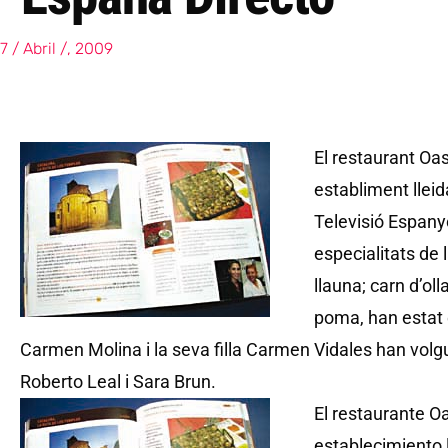
7 / Abril /, 2009
El restaurant Oas
establiment llei
Televisió Espany
especialitats de 
llauna; carn d’oll
poma, han estat e
Carmen Molina i la seva filla Carmen Vidales han volgut
Roberto Leal i Sara Brun.
El restaurante Oa
establecimiento 