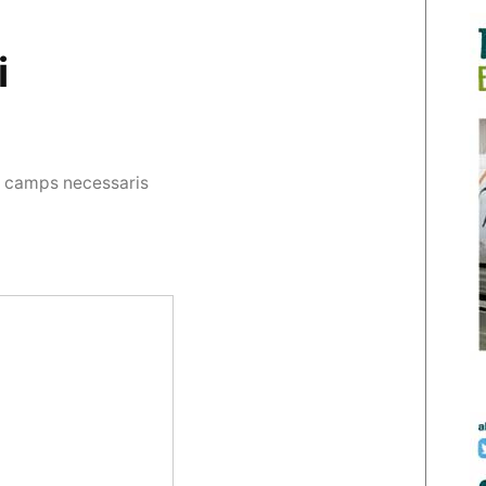
i
s camps necessaris