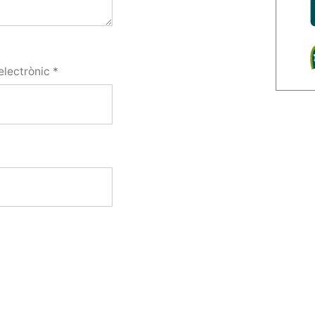
electrònic
*