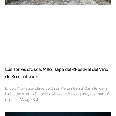
Las Torres d’Osca, Millor Tapa del «Festival del Vino
de Somontano»
El dolç “Tortelate blanc de Casa Melsa i Gelats Sarrate” de la
Llotja del Vi amb Embotits Artesans Melsa guanya la menció
especial “Aragó Sabor