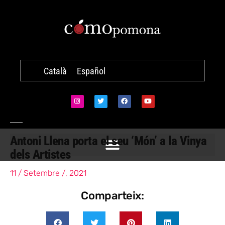
Català
Español
Antoni Llena porta el seu ‘Món’ a la Vinya
dels Artistes
11 / Setembre /, 2021
Comparteix: