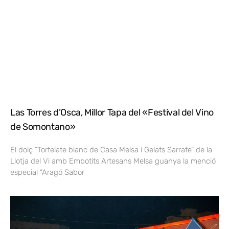
Las Torres d’Osca, Millor Tapa del «Festival del Vino
de Somontano»
El dolç “Tortelate blanc de Casa Melsa i Gelats Sarrate” de la
Llotja del Vi amb Embotits Artesans Melsa guanya la menció
especial “Aragó Sabor