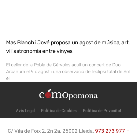
Mas Blanch i Jové proposa un agost de música, art,
vi i astronomia entre vinyes
El celler de la Pobla de Cérvoles acull un concert de Duo
Arcanum el 9 d’agost i una observació de l’eclipsi total de Sol
el
Avís Legal
Política de Cookies
Política de Privacitat
C/ Vila de Foix 2, 2n 2a. 25002 Lleida.
973 273 977 –